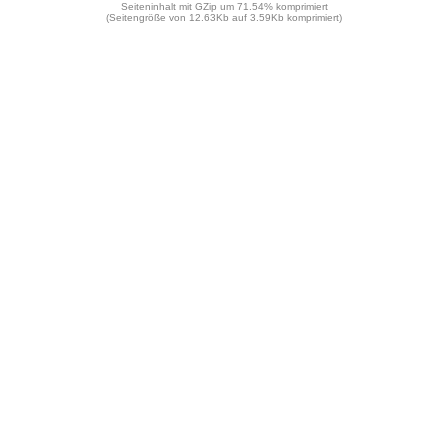
Seiteninhalt mit GZip um 71.54% komprimiert
(Seitengröße von 12.63Kb auf 3.59Kb komprimiert)