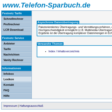
www.Telefon-Sparbuch.de
Festnetz Tarife
Schnellrechner
Asynchrone Datenübertragung
Profirechner
Paketorientiertes Übertragungs- und Vermittlungsverfahren
LCR Download
Hochgeschwindigkeit ermöglicht (z.B. Multimedia-Übertragu
Ergebnis ist die Übertragung komplexer Datenmengen in Ech
Festnetz Service
Anbieter
Verwandte Themen
Tarife
Index / Inhaltsverzeichnis
Nachrichten
Vanity Rechner
Informationen
Infobox
Lexikon
Kontakt
FAQ
Hilfe
Impressum
|
Haftungsausschluß