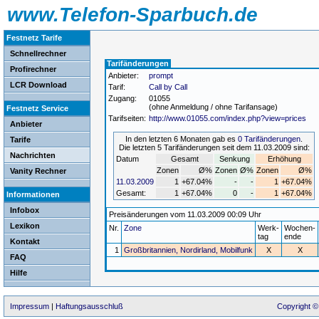
www.Telefon-Sparbuch.de
Festnetz Tarife
Schnellrechner
Tarifänderungen
Profirechner
Anbieter:
prompt
LCR Download
Tarif:
Call by Call
Zugang:
01055
(ohne Anmeldung / ohne Tarifansage)
Festnetz Service
Tarifseiten:
http://www.01055.com/index.php?view=prices
Anbieter
In den letzten 6 Monaten gab es
0 Tarifänderungen
.
Tarife
Die letzten 5 Tarifänderungen seit dem 11.03.2009 sind:
Nachrichten
Datum
Gesamt
Senkung
Erhöhung
Zonen
Ø%
Zonen
Ø%
Zonen
Ø%
Vanity Rechner
11.03.2009
1
+67.04%
-
-
1
+67.04%
Gesamt:
1
+67.04%
0
-
1
+67.04%
Informationen
Infobox
Preisänderungen vom 11.03.2009 00:09 Uhr
Lexikon
Nr.
Zone
Werk-
Wochen-
tag
ende
Kontakt
1
Großbritannien, Nordirland, Mobilfunk
X
X
FAQ
Hilfe
Impressum
|
Haftungsausschluß
Copyright ©