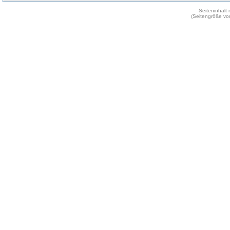
Seiteninhalt
(Seitengröße vo