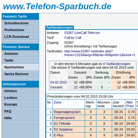
www.Telefon-Sparbuch.de
Festnetz Tarife
Schnellrechner
Tarifänderungen
Profirechner
Anbieter:
01067 LineCall Telecom
LCR Download
Tarif:
Call by Call
Zugang:
01067
(ohne Anmeldung / mit Tarifansage)
Festnetz Service
Tarifseiten:
http://www.01067.net/index.php?
Anbieter
frame=1315&lang=49&site=40&print=1&kiosk=1
Tarife
In den letzten 6 Monaten gab es
0 Tarifänderungen
.
Nachrichten
Die letzten 5 Tarifänderungen seit dem 04.02.2015 sind:
Datum
Gesamt
Senkung
Erhöhung
Vanity Rechner
Zonen
Ø%
Zonen
Ø%
Zonen
Ø%
04.02.2015
12
+68.90%
-
-
12
+68.90%
Informationen
Gesamt:
12
+68.90%
0
-
12
+68.90%
Infobox
Preisänderungen vom 04.02.2015 15:06 Uhr
Lexikon
Nr.
Zone
Werk-
Wochen-
Zeit-
Alter
Kontakt
tag
ende
bereich
Preis
FAQ
1
Regionalgespräch
X
X
00-24
0.74
2
Ferngespräch
X
X
00-24
0.74
Hilfe
3
D1 TMobile
X
X
00-24
29.00
4
D2 Vodafone
X
X
00-24
29.00
5
E-Plus
X
X
00-24
29.00