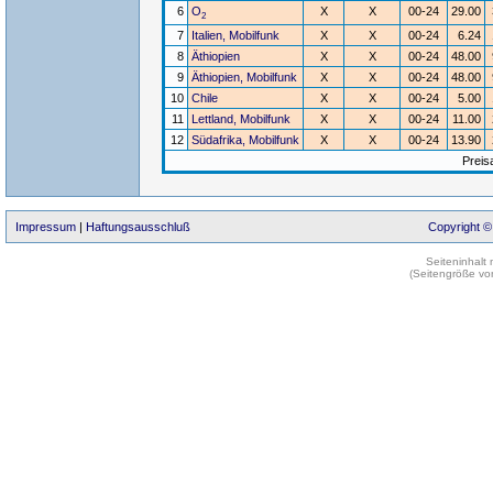
6
O
X
X
00-24
29.00
2
7
Italien, Mobilfunk
X
X
00-24
6.24
8
Äthiopien
X
X
00-24
48.00
9
Äthiopien, Mobilfunk
X
X
00-24
48.00
10
Chile
X
X
00-24
5.00
11
Lettland, Mobilfunk
X
X
00-24
11.00
12
Südafrika, Mobilfunk
X
X
00-24
13.90
Preis
Impressum
|
Haftungsausschluß
Copyright ©
Seiteninhalt
(Seitengröße vo