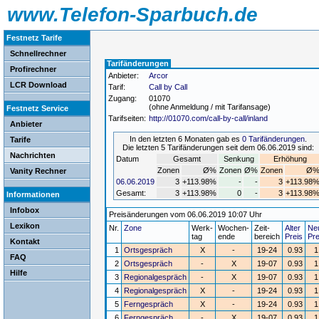
www.Telefon-Sparbuch.de
Festnetz Tarife
Schnellrechner
Tarifänderungen
Profirechner
Anbieter:
Arcor
LCR Download
Tarif:
Call by Call
Zugang:
01070
(ohne Anmeldung / mit Tarifansage)
Festnetz Service
Tarifseiten:
http://01070.com/call-by-call/inland
Anbieter
In den letzten 6 Monaten gab es
0 Tarifänderungen
.
Tarife
Die letzten 5 Tarifänderungen seit dem 06.06.2019 sind:
Nachrichten
Datum
Gesamt
Senkung
Erhöhung
Zonen
Ø%
Zonen
Ø%
Zonen
Ø
Vanity Rechner
06.06.2019
3
+113.98%
-
-
3
+113.98
Gesamt:
3
+113.98%
0
-
3
+113.98
Informationen
Infobox
Preisänderungen vom 06.06.2019 10:07 Uhr
Lexikon
Nr.
Zone
Werk-
Wochen-
Zeit-
Alter
Ne
tag
ende
bereich
Preis
Pre
Kontakt
1
Ortsgespräch
X
-
19-24
0.93
1
FAQ
2
Ortsgespräch
-
X
19-07
0.93
1
Hilfe
3
Regionalgespräch
-
X
19-07
0.93
1
4
Regionalgespräch
X
-
19-24
0.93
1
5
Ferngespräch
X
-
19-24
0.93
1
6
Ferngespräch
-
X
19-07
0.93
1