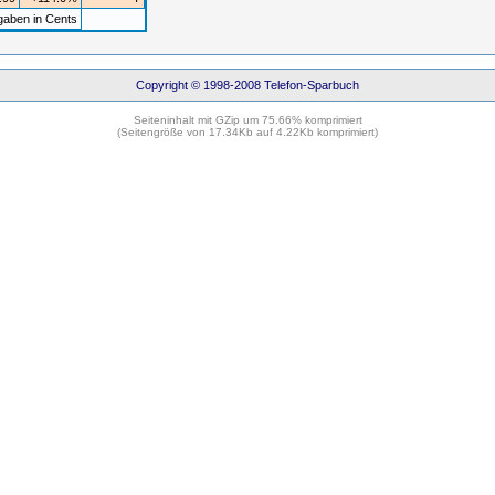
gaben in Cents
Copyright © 1998-2008 Telefon-Sparbuch
Seiteninhalt mit GZip um 75.66% komprimiert
(Seitengröße von 17.34Kb auf 4.22Kb komprimiert)