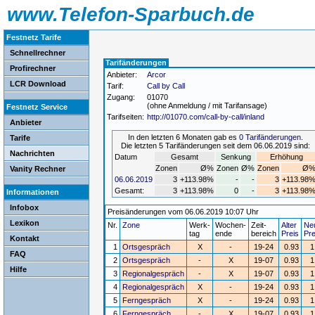
www.Telefon-Sparbuch.de
Festnetz Tarife
Schnellrechner
Tarifänderungen
Profirechner
Anbieter:
Arcor
LCR Download
Tarif:
Call by Call
Zugang:
01070
(ohne Anmeldung / mit Tarifansage)
Festnetz Service
Tarifseiten:
http://01070.com/call-by-call/inland
Anbieter
In den letzten 6 Monaten gab es
0 Tarifänderungen
.
Tarife
Die letzten 5 Tarifänderungen seit dem 06.06.2019 sind:
Nachrichten
Datum
Gesamt
Senkung
Erhöhung
Zonen
Ø%
Zonen
Ø%
Zonen
Ø
Vanity Rechner
06.06.2019
3
+113.98%
-
-
3
+113.98
Gesamt:
3
+113.98%
0
-
3
+113.98
Informationen
Infobox
Preisänderungen vom 06.06.2019 10:07 Uhr
Lexikon
Nr.
Zone
Werk-
Wochen-
Zeit-
Alter
Ne
tag
ende
bereich
Preis
Pre
Kontakt
1
Ortsgespräch
X
-
19-24
0.93
1
FAQ
2
Ortsgespräch
-
X
19-07
0.93
1
Hilfe
3
Regionalgespräch
-
X
19-07
0.93
1
4
Regionalgespräch
X
-
19-24
0.93
1
5
Ferngespräch
X
-
19-24
0.93
1
6
Ferngespräch
-
X
19-07
0.93
1