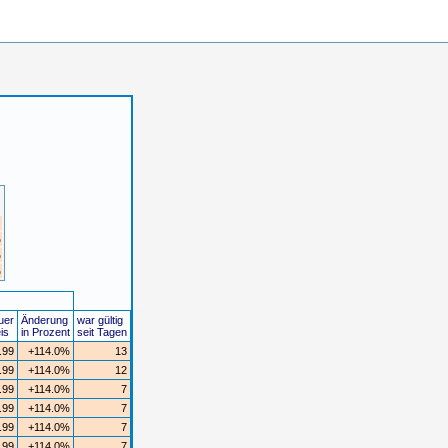
%
%
%
uer
Änderung
war gültig
is
in Prozent
seit Tagen
.99
+114.0%
13
.99
+114.0%
12
.99
+114.0%
7
.99
+114.0%
7
.99
+114.0%
7
.99
+114.0%
7