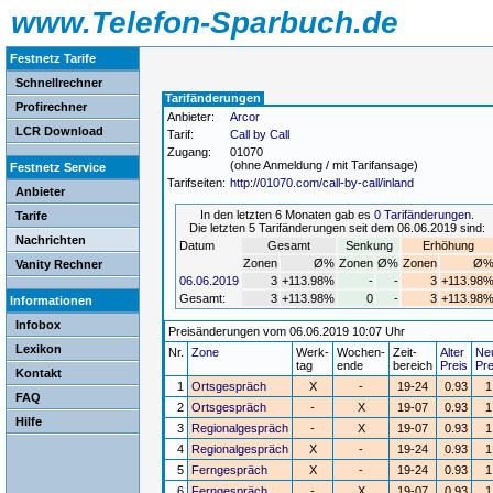
www.Telefon-Sparbuch.de
Festnetz Tarife
Schnellrechner
Tarifänderungen
Profirechner
Anbieter:
Arcor
LCR Download
Tarif:
Call by Call
Zugang:
01070
(ohne Anmeldung / mit Tarifansage)
Festnetz Service
Tarifseiten:
http://01070.com/call-by-call/inland
Anbieter
In den letzten 6 Monaten gab es
0 Tarifänderungen
.
Tarife
Die letzten 5 Tarifänderungen seit dem 06.06.2019 sind:
Nachrichten
Datum
Gesamt
Senkung
Erhöhung
Zonen
Ø%
Zonen
Ø%
Zonen
Ø
Vanity Rechner
06.06.2019
3
+113.98%
-
-
3
+113.98
Gesamt:
3
+113.98%
0
-
3
+113.98
Informationen
Infobox
Preisänderungen vom 06.06.2019 10:07 Uhr
Lexikon
Nr.
Zone
Werk-
Wochen-
Zeit-
Alter
Ne
tag
ende
bereich
Preis
Pre
Kontakt
1
Ortsgespräch
X
-
19-24
0.93
1
FAQ
2
Ortsgespräch
-
X
19-07
0.93
1
Hilfe
3
Regionalgespräch
-
X
19-07
0.93
1
4
Regionalgespräch
X
-
19-24
0.93
1
5
Ferngespräch
X
-
19-24
0.93
1
6
Ferngespräch
-
X
19-07
0.93
1