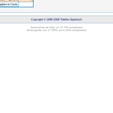
gaben in Cents
Copyright © 1998-2008 Telefon-Sparbuch
Seiteninhalt mit GZip um 75.70% komprimiert
(Seitengröße von 17.35Kb auf 4.22Kb komprimiert)