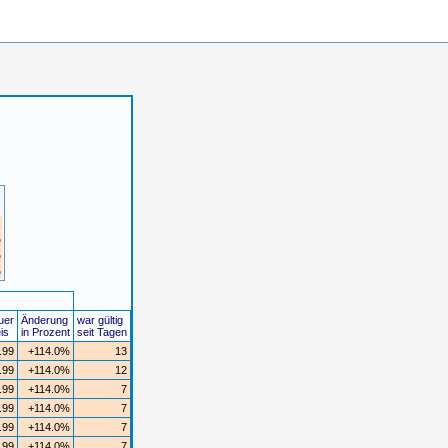
%
%
%
uer
Änderung
war gültig
is
in Prozent
seit Tagen
.99
+114.0%
13
.99
+114.0%
12
.99
+114.0%
7
.99
+114.0%
7
.99
+114.0%
7
.99
+114.0%
7