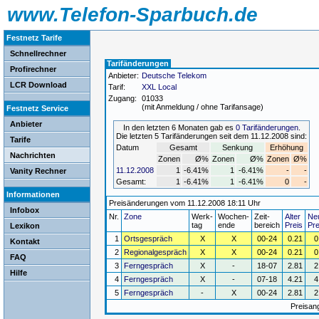
www.Telefon-Sparbuch.de
Festnetz Tarife
Schnellrechner
Tarifänderungen
Profirechner
Anbieter:
Deutsche Telekom
LCR Download
Tarif:
XXL Local
Zugang:
01033
(mit Anmeldung / ohne Tarifansage)
Festnetz Service
Anbieter
In den letzten 6 Monaten gab es
0 Tarifänderungen
.
Die letzten 5 Tarifänderungen seit dem 11.12.2008 sind:
Tarife
Datum
Gesamt
Senkung
Erhöhung
Nachrichten
Zonen
Ø%
Zonen
Ø%
Zonen
Ø%
11.12.2008
1
-6.41%
1
-6.41%
-
-
Vanity Rechner
Gesamt:
1
-6.41%
1
-6.41%
0
-
Informationen
Preisänderungen vom 11.12.2008 18:11 Uhr
Infobox
Nr.
Zone
Werk-
Wochen-
Zeit-
Alter
Ne
tag
ende
bereich
Preis
Pre
Lexikon
1
Ortsgespräch
X
X
00-24
0.21
0
Kontakt
2
Regionalgespräch
X
X
00-24
0.21
0
FAQ
3
Ferngespräch
X
-
18-07
2.81
2
Hilfe
4
Ferngespräch
X
-
07-18
4.21
4
5
Ferngespräch
-
X
00-24
2.81
2
Preisan