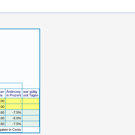
uer
Änderung
war gültig
is
in Prozent
seit Tagen
.00
-
.00
-
.60
-7.5%
.00
-5.0%
.60
-7.5%
gaben in Cents