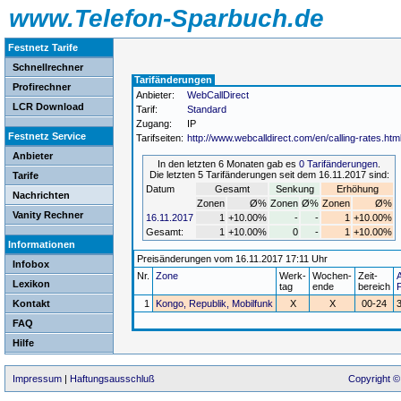
www.Telefon-Sparbuch.de
Festnetz Tarife
Schnellrechner
Tarifänderungen
Profirechner
Anbieter:
WebCallDirect
LCR Download
Tarif:
Standard
Zugang:
IP
Festnetz Service
Tarifseiten:
http://www.webcalldirect.com/en/calling-rates.htm
Anbieter
In den letzten 6 Monaten gab es
0 Tarifänderungen
.
Die letzten 5 Tarifänderungen seit dem 16.11.2017 sind:
Tarife
Datum
Gesamt
Senkung
Erhöhung
Nachrichten
Zonen
Ø%
Zonen
Ø%
Zonen
Ø%
Vanity Rechner
16.11.2017
1
+10.00%
-
-
1
+10.00%
Gesamt:
1
+10.00%
0
-
1
+10.00%
Informationen
Preisänderungen vom 16.11.2017 17:11 Uhr
Infobox
Nr.
Zone
Werk-
Wochen-
Zeit-
A
Lexikon
tag
ende
bereich
P
Kontakt
1
Kongo, Republik, Mobilfunk
X
X
00-24
FAQ
Hilfe
Impressum
|
Haftungsausschluß
Copyright ©