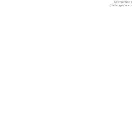
Seiteninhalt
(Seitengröße vo