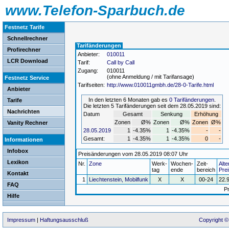
www.Telefon-Sparbuch.de
Festnetz Tarife
Schnellrechner
Tarifänderungen
Profirechner
Anbieter:
010011
LCR Download
Tarif:
Call by Call
Zugang:
010011
(ohne Anmeldung / mit Tarifansage)
Festnetz Service
Tarifseiten:
http://www.010011gmbh.de/28-0-Tarife.html
Anbieter
In den letzten 6 Monaten gab es
0 Tarifänderungen
.
Tarife
Die letzten 5 Tarifänderungen seit dem 28.05.2019 sind:
Nachrichten
Datum
Gesamt
Senkung
Erhöhung
Zonen
Ø%
Zonen
Ø%
Zonen
Ø%
Vanity Rechner
28.05.2019
1
-4.35%
1
-4.35%
-
-
Gesamt:
1
-4.35%
1
-4.35%
0
-
Informationen
Infobox
Preisänderungen vom 28.05.2019 08:07 Uhr
Lexikon
Nr.
Zone
Werk-
Wochen-
Zeit-
Alte
tag
ende
bereich
Prei
Kontakt
1
Liechtenstein, Mobilfunk
X
X
00-24
22.
FAQ
P
Hilfe
Impressum
|
Haftungsausschluß
Copyright ©