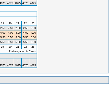
4075
4075
4075
4075
4075
19
20
21
22
23
2.50
2.50
2.50
2.50
2.50
4.00
4.00
4.00
4.00
4.00
5.50
5.50
5.50
5.50
5.50
5.50
5.50
5.50
5.50
5.50
19
20
21
22
23
Preisangaben in Cents
-
-
-
-
-
4075
4075
4075
4075
4075