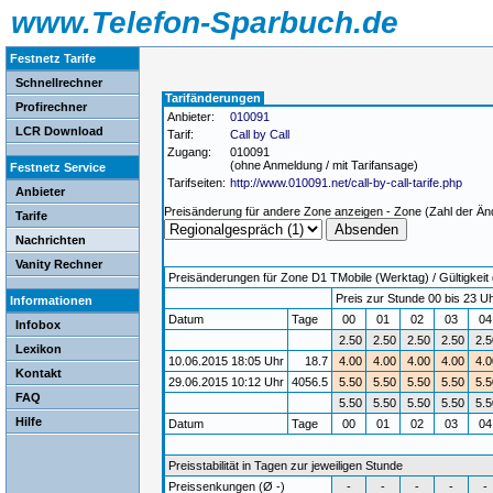
www.Telefon-Sparbuch.de
Festnetz Tarife
Schnellrechner
Tarifänderungen
Profirechner
Anbieter:
010091
LCR Download
Tarif:
Call by Call
Zugang:
010091
(ohne Anmeldung / mit Tarifansage)
Festnetz Service
Tarifseiten:
http://www.010091.net/call-by-call-tarife.php
Anbieter
Preisänderung für andere Zone anzeigen - Zone (Zahl der Än
Tarife
Nachrichten
Vanity Rechner
Preisänderungen für Zone D1 TMobile (Werktag) / Gültigkeit 
Preis zur Stunde 00 bis 23 Uh
Informationen
Datum
Tage
00
01
02
03
0
Infobox
2.50
2.50
2.50
2.50
2.5
Lexikon
10.06.2015 18:05 Uhr
18.7
4.00
4.00
4.00
4.00
4.0
Kontakt
29.06.2015 10:12 Uhr
4056.5
5.50
5.50
5.50
5.50
5.5
FAQ
5.50
5.50
5.50
5.50
5.5
Hilfe
Datum
Tage
00
01
02
03
0
Preisstabilität in Tagen zur jeweiligen Stunde
Preissenkungen (Ø -)
-
-
-
-
-