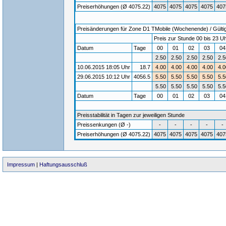
Preiserhöhungen (Ø 4075.22)
4075
4075
4075
4075
407
Preisänderungen für Zone D1 TMobile (Wochenende) / Gültigk
Preis zur Stunde 00 bis 23 Uh
Datum
Tage
00
01
02
03
0
2.50
2.50
2.50
2.50
2.5
10.06.2015 18:05 Uhr
18.7
4.00
4.00
4.00
4.00
4.0
29.06.2015 10:12 Uhr
4056.5
5.50
5.50
5.50
5.50
5.5
5.50
5.50
5.50
5.50
5.5
Datum
Tage
00
01
02
03
0
Preisstabilität in Tagen zur jeweiligen Stunde
Preissenkungen (Ø -)
-
-
-
-
-
Preiserhöhungen (Ø 4075.22)
4075
4075
4075
4075
407
Impressum
|
Haftungsausschluß