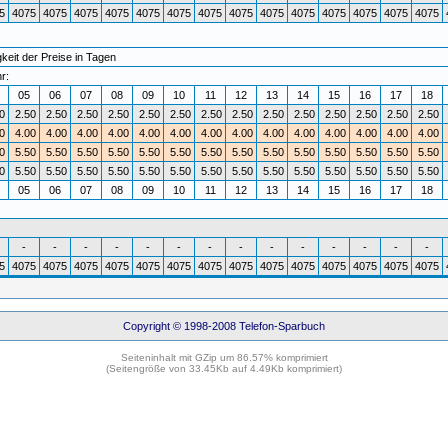
5
4075
4075
4075
4075
4075
4075
4075
4075
4075
4075
4075
4075
4075
4075
eit der Preise in Tagen
r:
4
05
06
07
08
09
10
11
12
13
14
15
16
17
18
0
2.50
2.50
2.50
2.50
2.50
2.50
2.50
2.50
2.50
2.50
2.50
2.50
2.50
2.50
0
4.00
4.00
4.00
4.00
4.00
4.00
4.00
4.00
4.00
4.00
4.00
4.00
4.00
4.00
0
5.50
5.50
5.50
5.50
5.50
5.50
5.50
5.50
5.50
5.50
5.50
5.50
5.50
5.50
0
5.50
5.50
5.50
5.50
5.50
5.50
5.50
5.50
5.50
5.50
5.50
5.50
5.50
5.50
4
05
06
07
08
09
10
11
12
13
14
15
16
17
18
-
-
-
-
-
-
-
-
-
-
-
-
-
-
5
4075
4075
4075
4075
4075
4075
4075
4075
4075
4075
4075
4075
4075
4075
Copyright © 1998-2008 Telefon-Sparbuch
Seiteninhalt mit GZip um 86.57% komprimiert
(Seitengröße von 33.45Kb auf 4.49Kb komprimiert)