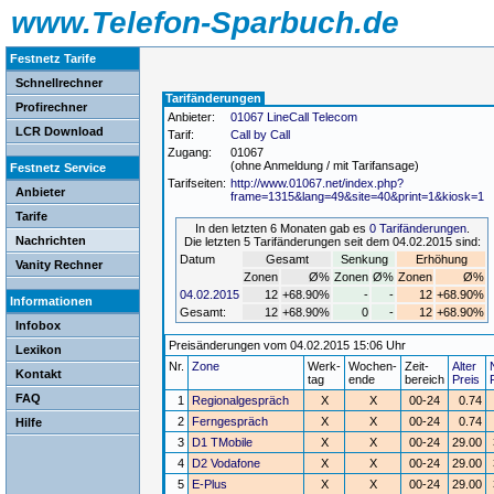
www.Telefon-Sparbuch.de
Festnetz Tarife
Schnellrechner
Tarifänderungen
Profirechner
Anbieter:
01067 LineCall Telecom
LCR Download
Tarif:
Call by Call
Zugang:
01067
(ohne Anmeldung / mit Tarifansage)
Festnetz Service
Tarifseiten:
http://www.01067.net/index.php?
Anbieter
frame=1315&lang=49&site=40&print=1&kiosk=1
Tarife
In den letzten 6 Monaten gab es
0 Tarifänderungen
.
Nachrichten
Die letzten 5 Tarifänderungen seit dem 04.02.2015 sind:
Datum
Gesamt
Senkung
Erhöhung
Vanity Rechner
Zonen
Ø%
Zonen
Ø%
Zonen
Ø%
04.02.2015
12
+68.90%
-
-
12
+68.90%
Informationen
Gesamt:
12
+68.90%
0
-
12
+68.90%
Infobox
Preisänderungen vom 04.02.2015 15:06 Uhr
Lexikon
Nr.
Zone
Werk-
Wochen-
Zeit-
Alter
Kontakt
tag
ende
bereich
Preis
FAQ
1
Regionalgespräch
X
X
00-24
0.74
2
Ferngespräch
X
X
00-24
0.74
Hilfe
3
D1 TMobile
X
X
00-24
29.00
4
D2 Vodafone
X
X
00-24
29.00
5
E-Plus
X
X
00-24
29.00