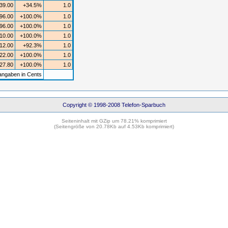
39.00
+34.5%
1.0
96.00
+100.0%
1.0
96.00
+100.0%
1.0
10.00
+100.0%
1.0
12.00
+92.3%
1.0
22.00
+100.0%
1.0
27.80
+100.0%
1.0
angaben in Cents
Copyright © 1998-2008 Telefon-Sparbuch
Seiteninhalt mit GZip um 78.21% komprimiert
(Seitengröße von 20.78Kb auf 4.53Kb komprimiert)