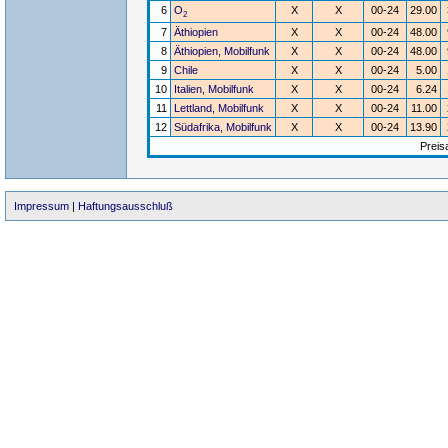
6
O
X
X
00-24
29.00
2
7
Äthiopien
X
X
00-24
48.00
8
Äthiopien, Mobilfunk
X
X
00-24
48.00
9
Chile
X
X
00-24
5.00
10
Italien, Mobilfunk
X
X
00-24
6.24
11
Lettland, Mobilfunk
X
X
00-24
11.00
12
Südafrika, Mobilfunk
X
X
00-24
13.90
Preis
Impressum
|
Haftungsausschluß