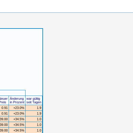
Neuer
Änderung
war gültig
Preis
in Prozent
seit Tagen
0.91
+23.0%
1.9
0.91
+23.0%
1.9
39.00
+34.5%
1.0
39.00
+34.5%
1.0
39.00
+34.5%
1.0