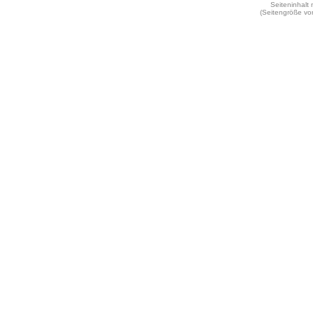
Seiteninhalt
(Seitengröße vo