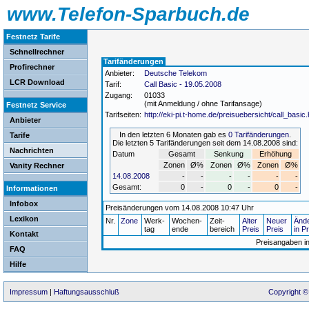
www.Telefon-Sparbuch.de
Festnetz Tarife
Schnellrechner
Tarifänderungen
Profirechner
Anbieter:
Deutsche Telekom
LCR Download
Tarif:
Call Basic - 19.05.2008
Zugang:
01033
(mit Anmeldung / ohne Tarifansage)
Festnetz Service
Tarifseiten:
http://eki-pi.t-home.de/preisuebersicht/call_basic.
Anbieter
In den letzten 6 Monaten gab es
0 Tarifänderungen
.
Tarife
Die letzten 5 Tarifänderungen seit dem 14.08.2008 sind:
Nachrichten
Datum
Gesamt
Senkung
Erhöhung
Zonen
Ø%
Zonen
Ø%
Zonen
Ø%
Vanity Rechner
14.08.2008
-
-
-
-
-
-
Gesamt:
0
-
0
-
0
-
Informationen
Infobox
Preisänderungen vom 14.08.2008 10:47 Uhr
Lexikon
Nr.
Zone
Werk-
Wochen-
Zeit-
Alter
Neuer
Änd
tag
ende
bereich
Preis
Preis
in P
Kontakt
Preisangaben i
FAQ
Hilfe
Impressum
|
Haftungsausschluß
Copyright ©