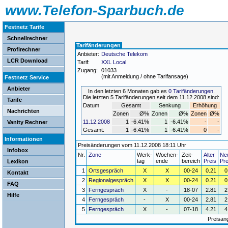
www.Telefon-Sparbuch.de
Festnetz Tarife
Schnellrechner
Tarifänderungen
Profirechner
Anbieter:
Deutsche Telekom
LCR Download
Tarif:
XXL Local
Zugang:
01033
(mit Anmeldung / ohne Tarifansage)
Festnetz Service
Anbieter
In den letzten 6 Monaten gab es
0 Tarifänderungen
.
Die letzten 5 Tarifänderungen seit dem 11.12.2008 sind:
Tarife
Datum
Gesamt
Senkung
Erhöhung
Nachrichten
Zonen
Ø%
Zonen
Ø%
Zonen
Ø%
11.12.2008
1
-6.41%
1
-6.41%
-
-
Vanity Rechner
Gesamt:
1
-6.41%
1
-6.41%
0
-
Informationen
Preisänderungen vom 11.12.2008 18:11 Uhr
Infobox
Nr.
Zone
Werk-
Wochen-
Zeit-
Alter
Ne
tag
ende
bereich
Preis
Pre
Lexikon
1
Ortsgespräch
X
X
00-24
0.21
0
Kontakt
2
Regionalgespräch
X
X
00-24
0.21
0
FAQ
3
Ferngespräch
X
-
18-07
2.81
2
Hilfe
4
Ferngespräch
-
X
00-24
2.81
2
5
Ferngespräch
X
-
07-18
4.21
4
Preisan