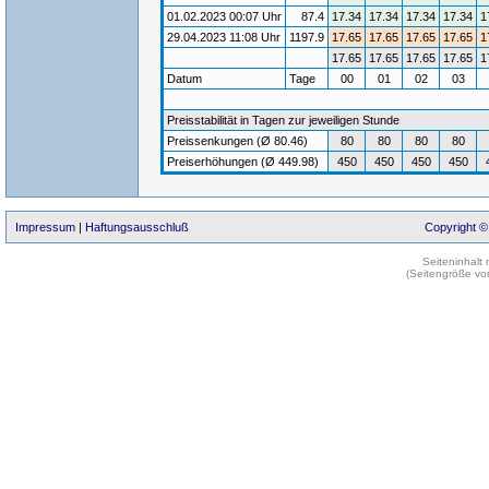
01.02.2023 00:07 Uhr
87.4
17.34
17.34
17.34
17.34
1
29.04.2023 11:08 Uhr
1197.9
17.65
17.65
17.65
17.65
1
17.65
17.65
17.65
17.65
1
Datum
Tage
00
01
02
03
Preisstabilität in Tagen zur jeweiligen Stunde
Preissenkungen (Ø 80.46)
80
80
80
80
Preiserhöhungen (Ø 449.98)
450
450
450
450
Impressum
|
Haftungsausschluß
Copyright ©
Seiteninhalt
(Seitengröße vo