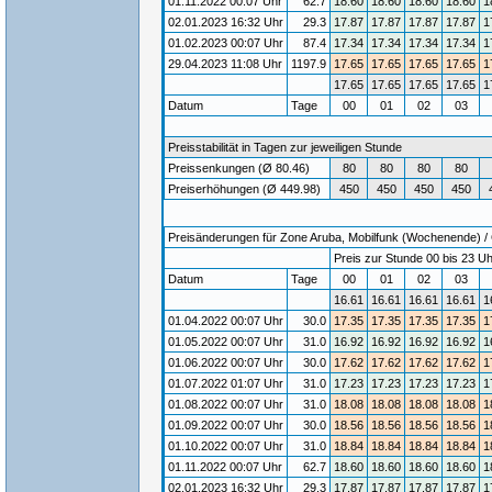
01.11.2022 00:07 Uhr
62.7
18.60
18.60
18.60
18.60
1
02.01.2023 16:32 Uhr
29.3
17.87
17.87
17.87
17.87
1
01.02.2023 00:07 Uhr
87.4
17.34
17.34
17.34
17.34
1
29.04.2023 11:08 Uhr
1197.9
17.65
17.65
17.65
17.65
1
17.65
17.65
17.65
17.65
1
Datum
Tage
00
01
02
03
Preisstabilität in Tagen zur jeweiligen Stunde
Preissenkungen (Ø 80.46)
80
80
80
80
Preiserhöhungen (Ø 449.98)
450
450
450
450
Preisänderungen für Zone Aruba, Mobilfunk (Wochenende) / G
Preis zur Stunde 00 bis 23 Uh
Datum
Tage
00
01
02
03
16.61
16.61
16.61
16.61
1
01.04.2022 00:07 Uhr
30.0
17.35
17.35
17.35
17.35
1
01.05.2022 00:07 Uhr
31.0
16.92
16.92
16.92
16.92
1
01.06.2022 00:07 Uhr
30.0
17.62
17.62
17.62
17.62
1
01.07.2022 01:07 Uhr
31.0
17.23
17.23
17.23
17.23
1
01.08.2022 00:07 Uhr
31.0
18.08
18.08
18.08
18.08
1
01.09.2022 00:07 Uhr
30.0
18.56
18.56
18.56
18.56
1
01.10.2022 00:07 Uhr
31.0
18.84
18.84
18.84
18.84
1
01.11.2022 00:07 Uhr
62.7
18.60
18.60
18.60
18.60
1
02.01.2023 16:32 Uhr
29.3
17.87
17.87
17.87
17.87
1