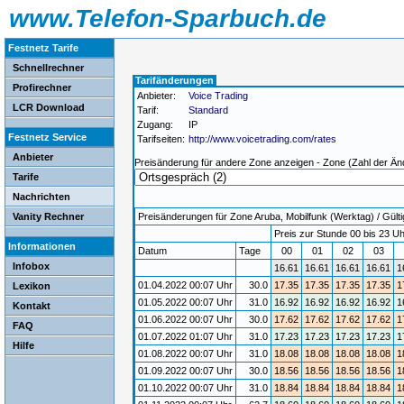
www.Telefon-Sparbuch.de
Festnetz Tarife
Schnellrechner
Tarifänderungen
Profirechner
Anbieter:
Voice Trading
LCR Download
Tarif:
Standard
Zugang:
IP
Festnetz Service
Tarifseiten:
http://www.voicetrading.com/rates
Anbieter
Preisänderung für andere Zone anzeigen - Zone (Zahl der Än
Tarife
Nachrichten
Vanity Rechner
Preisänderungen für Zone Aruba, Mobilfunk (Werktag) / Gültig
Preis zur Stunde 00 bis 23 Uh
Informationen
Datum
Tage
00
01
02
03
Infobox
16.61
16.61
16.61
16.61
1
01.04.2022 00:07 Uhr
30.0
17.35
17.35
17.35
17.35
1
Lexikon
01.05.2022 00:07 Uhr
31.0
16.92
16.92
16.92
16.92
1
Kontakt
01.06.2022 00:07 Uhr
30.0
17.62
17.62
17.62
17.62
1
FAQ
01.07.2022 01:07 Uhr
31.0
17.23
17.23
17.23
17.23
1
Hilfe
01.08.2022 00:07 Uhr
31.0
18.08
18.08
18.08
18.08
1
01.09.2022 00:07 Uhr
30.0
18.56
18.56
18.56
18.56
1
01.10.2022 00:07 Uhr
31.0
18.84
18.84
18.84
18.84
1