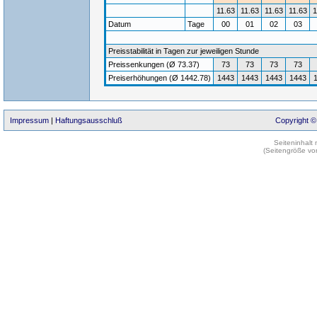
11.63
11.63
11.63
11.63
1
Datum
Tage
00
01
02
03
Preisstabilität in Tagen zur jeweiligen Stunde
Preissenkungen (Ø 73.37)
73
73
73
73
Preiserhöhungen (Ø 1442.78)
1443
1443
1443
1443
Impressum
|
Haftungsausschluß
Copyright ©
Seiteninhalt
(Seitengröße vo