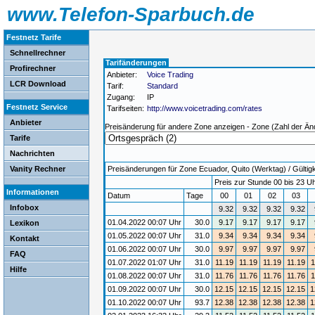
www.Telefon-Sparbuch.de
Festnetz Tarife
Schnellrechner
Tarifänderungen
Profirechner
Anbieter:
Voice Trading
LCR Download
Tarif:
Standard
Zugang:
IP
Festnetz Service
Tarifseiten:
http://www.voicetrading.com/rates
Anbieter
Preisänderung für andere Zone anzeigen - Zone (Zahl der Än
Tarife
Nachrichten
Vanity Rechner
Preisänderungen für Zone Ecuador, Quito (Werktag) / Gültigk
Preis zur Stunde 00 bis 23 Uh
Informationen
Datum
Tage
00
01
02
03
Infobox
9.32
9.32
9.32
9.32
01.04.2022 00:07 Uhr
30.0
9.17
9.17
9.17
9.17
Lexikon
01.05.2022 00:07 Uhr
31.0
9.34
9.34
9.34
9.34
Kontakt
01.06.2022 00:07 Uhr
30.0
9.97
9.97
9.97
9.97
FAQ
01.07.2022 01:07 Uhr
31.0
11.19
11.19
11.19
11.19
1
Hilfe
01.08.2022 00:07 Uhr
31.0
11.76
11.76
11.76
11.76
1
01.09.2022 00:07 Uhr
30.0
12.15
12.15
12.15
12.15
1
01.10.2022 00:07 Uhr
93.7
12.38
12.38
12.38
12.38
1