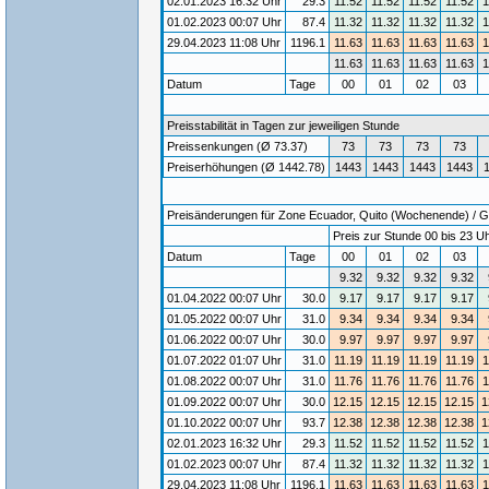
02.01.2023 16:32 Uhr
29.3
11.52
11.52
11.52
11.52
1
01.02.2023 00:07 Uhr
87.4
11.32
11.32
11.32
11.32
1
29.04.2023 11:08 Uhr
1196.1
11.63
11.63
11.63
11.63
1
11.63
11.63
11.63
11.63
1
Datum
Tage
00
01
02
03
Preisstabilität in Tagen zur jeweiligen Stunde
Preissenkungen (Ø 73.37)
73
73
73
73
Preiserhöhungen (Ø 1442.78)
1443
1443
1443
1443
Preisänderungen für Zone Ecuador, Quito (Wochenende) / Gül
Preis zur Stunde 00 bis 23 Uh
Datum
Tage
00
01
02
03
9.32
9.32
9.32
9.32
01.04.2022 00:07 Uhr
30.0
9.17
9.17
9.17
9.17
01.05.2022 00:07 Uhr
31.0
9.34
9.34
9.34
9.34
01.06.2022 00:07 Uhr
30.0
9.97
9.97
9.97
9.97
01.07.2022 01:07 Uhr
31.0
11.19
11.19
11.19
11.19
1
01.08.2022 00:07 Uhr
31.0
11.76
11.76
11.76
11.76
1
01.09.2022 00:07 Uhr
30.0
12.15
12.15
12.15
12.15
1
01.10.2022 00:07 Uhr
93.7
12.38
12.38
12.38
12.38
1
02.01.2023 16:32 Uhr
29.3
11.52
11.52
11.52
11.52
1
01.02.2023 00:07 Uhr
87.4
11.32
11.32
11.32
11.32
1
29.04.2023 11:08 Uhr
1196.1
11.63
11.63
11.63
11.63
1