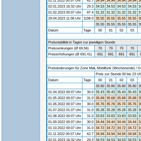
01.11.2022 00:07 Uhr
62.7
34.94
34.94
34.94
34.94
3
02.01.2023 16:32 Uhr
29.3
34.53
34.53
34.53
34.53
3
01.02.2023 00:07 Uhr
87.4
31.32
31.32
31.32
31.32
3
29.04.2023 11:08 Uhr
1198.0
35.55
35.55
35.55
35.55
3
35.55
35.55
35.55
35.55
3
Datum
Tage
00
01
02
03
Preisstabilität in Tagen zur jeweiligen Stunde
Preissenkungen (Ø 69.56)
70
70
70
70
Preiserhöhungen (Ø 691.41)
691
691
691
691
Preisänderungen für Zone Mali, Mobilfunk (Wochenende) / Gül
Preis zur Stunde 00 bis 23 Uh
Datum
Tage
00
01
02
03
35.80
35.80
35.80
35.80
3
01.04.2022 00:07 Uhr
30.0
35.43
35.43
35.43
35.43
3
01.05.2022 00:07 Uhr
31.0
35.68
35.68
35.68
35.68
3
01.06.2022 00:07 Uhr
30.0
35.76
35.76
35.76
35.76
3
01.07.2022 01:07 Uhr
31.0
35.28
35.28
35.28
35.28
3
01.08.2022 00:07 Uhr
31.0
33.83
33.83
33.83
33.83
3
01.09.2022 00:07 Uhr
30.0
34.44
34.44
34.44
34.44
3
01.10.2022 00:07 Uhr
31.0
34.72
34.72
34.72
34.72
3
01.11.2022 00:07 Uhr
62.7
34.94
34.94
34.94
34.94
3
02.01.2023 16:32 Uhr
29.3
34.53
34.53
34.53
34.53
3