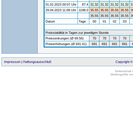
01.02.2023 00:07 Uhr
87.4
31.32
31.32
31.32
31.32
3
29.04.2023 11:08 Uhr
1198.0
35.55
35.55
35.55
35.55
3
35.55
35.55
35.55
35.55
3
Datum
Tage
00
01
02
03
Preisstabilität in Tagen zur jeweiligen Stunde
Preissenkungen (Ø 69.56)
70
70
70
70
Preiserhöhungen (Ø 691.41)
691
691
691
691
Impressum
|
Haftungsausschluß
Copyright ©
Seiteninhalt
(Seitengröße vo