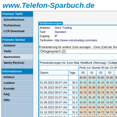
www.Telefon-Sparbuch.de
Festnetz Tarife
Schnellrechner
Tarifänderungen
Profirechner
Anbieter:
Voice Trading
LCR Download
Tarif:
Standard
Zugang:
IP
Festnetz Service
Tarifseiten:
http://www.voicetrading.com/rates
Anbieter
Preisänderung für andere Zone anzeigen - Zone (Zahl der Än
Tarife
Nachrichten
Vanity Rechner
Preisänderungen für Zone Mali, Mobilfunk (Werktag) / Gültigk
Preis zur Stunde 00 bis 23 Uh
Informationen
Datum
Tage
00
01
02
03
Infobox
35.80
35.80
35.80
35.80
3
01.04.2022 00:07 Uhr
30.0
35.43
35.43
35.43
35.43
3
Lexikon
01.05.2022 00:07 Uhr
31.0
35.68
35.68
35.68
35.68
3
Kontakt
01.06.2022 00:07 Uhr
30.0
35.76
35.76
35.76
35.76
3
FAQ
01.07.2022 01:07 Uhr
31.0
35.28
35.28
35.28
35.28
3
Hilfe
01.08.2022 00:07 Uhr
31.0
33.83
33.83
33.83
33.83
3
01.09.2022 00:07 Uhr
30.0
34.44
34.44
34.44
34.44
3
01.10.2022 00:07 Uhr
31.0
34.72
34.72
34.72
34.72
3