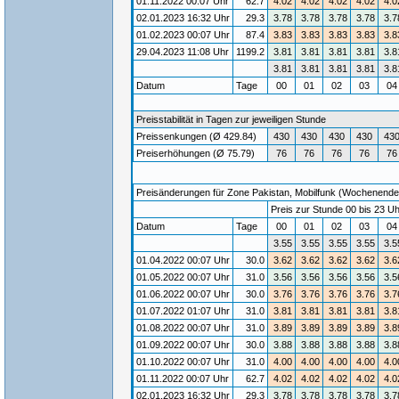
01.11.2022 00:07 Uhr
62.7
4.02
4.02
4.02
4.02
4.0
02.01.2023 16:32 Uhr
29.3
3.78
3.78
3.78
3.78
3.7
01.02.2023 00:07 Uhr
87.4
3.83
3.83
3.83
3.83
3.8
29.04.2023 11:08 Uhr
1199.2
3.81
3.81
3.81
3.81
3.8
3.81
3.81
3.81
3.81
3.8
Datum
Tage
00
01
02
03
0
Preisstabilität in Tagen zur jeweiligen Stunde
Preissenkungen (Ø 429.84)
430
430
430
430
43
Preiserhöhungen (Ø 75.79)
76
76
76
76
76
Preisänderungen für Zone Pakistan, Mobilfunk (Wochenende) /
Preis zur Stunde 00 bis 23 Uh
Datum
Tage
00
01
02
03
0
3.55
3.55
3.55
3.55
3.5
01.04.2022 00:07 Uhr
30.0
3.62
3.62
3.62
3.62
3.6
01.05.2022 00:07 Uhr
31.0
3.56
3.56
3.56
3.56
3.5
01.06.2022 00:07 Uhr
30.0
3.76
3.76
3.76
3.76
3.7
01.07.2022 01:07 Uhr
31.0
3.81
3.81
3.81
3.81
3.8
01.08.2022 00:07 Uhr
31.0
3.89
3.89
3.89
3.89
3.8
01.09.2022 00:07 Uhr
30.0
3.88
3.88
3.88
3.88
3.8
01.10.2022 00:07 Uhr
31.0
4.00
4.00
4.00
4.00
4.0
01.11.2022 00:07 Uhr
62.7
4.02
4.02
4.02
4.02
4.0
02.01.2023 16:32 Uhr
29.3
3.78
3.78
3.78
3.78
3.7