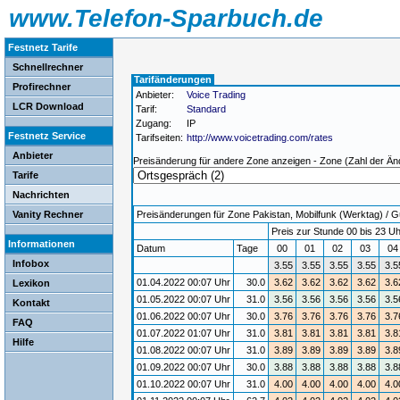
www.Telefon-Sparbuch.de
Festnetz Tarife
Schnellrechner
Tarifänderungen
Profirechner
Anbieter:
Voice Trading
LCR Download
Tarif:
Standard
Zugang:
IP
Festnetz Service
Tarifseiten:
http://www.voicetrading.com/rates
Anbieter
Preisänderung für andere Zone anzeigen - Zone (Zahl der Än
Tarife
Nachrichten
Vanity Rechner
Preisänderungen für Zone Pakistan, Mobilfunk (Werktag) / Gül
Preis zur Stunde 00 bis 23 Uh
Informationen
Datum
Tage
00
01
02
03
0
Infobox
3.55
3.55
3.55
3.55
3.5
01.04.2022 00:07 Uhr
30.0
3.62
3.62
3.62
3.62
3.6
Lexikon
01.05.2022 00:07 Uhr
31.0
3.56
3.56
3.56
3.56
3.5
Kontakt
01.06.2022 00:07 Uhr
30.0
3.76
3.76
3.76
3.76
3.7
FAQ
01.07.2022 01:07 Uhr
31.0
3.81
3.81
3.81
3.81
3.8
Hilfe
01.08.2022 00:07 Uhr
31.0
3.89
3.89
3.89
3.89
3.8
01.09.2022 00:07 Uhr
30.0
3.88
3.88
3.88
3.88
3.8
01.10.2022 00:07 Uhr
31.0
4.00
4.00
4.00
4.00
4.0