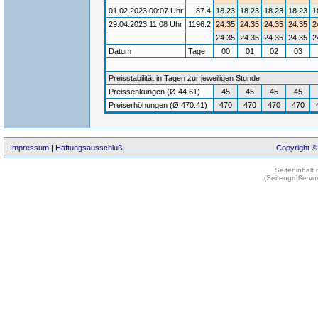
01.02.2023 00:07 Uhr
87.4
18.23
18.23
18.23
18.23
1
29.04.2023 11:08 Uhr
1196.2
24.35
24.35
24.35
24.35
2
24.35
24.35
24.35
24.35
2
Datum
Tage
00
01
02
03
Preisstabilität in Tagen zur jeweiligen Stunde
Preissenkungen (Ø 44.61)
45
45
45
45
Preiserhöhungen (Ø 470.41)
470
470
470
470
Impressum
|
Haftungsausschluß
Copyright ©
Seiteninhalt
(Seitengröße vo