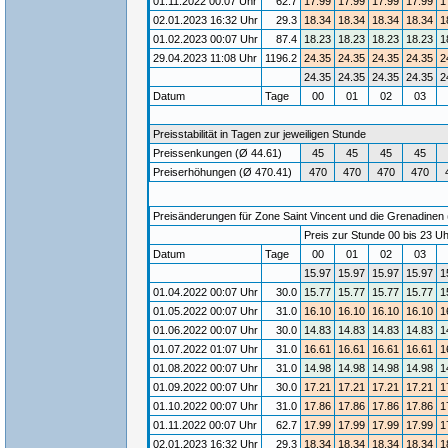
01.11.2022 00:07 Uhr
62.7
17.99
17.99
17.99
17.99
1
02.01.2023 16:32 Uhr
29.3
18.34
18.34
18.34
18.34
1
01.02.2023 00:07 Uhr
87.4
18.23
18.23
18.23
18.23
1
29.04.2023 11:08 Uhr
1196.2
24.35
24.35
24.35
24.35
2
24.35
24.35
24.35
24.35
2
Datum
Tage
00
01
02
03
Preisstabilität in Tagen zur jeweiligen Stunde
Preissenkungen (Ø 44.61)
45
45
45
45
Preiserhöhungen (Ø 470.41)
470
470
470
470
Preisänderungen für Zone Saint Vincent und die Grenadinen 
Preis zur Stunde 00 bis 23 Uh
Datum
Tage
00
01
02
03
15.97
15.97
15.97
15.97
1
01.04.2022 00:07 Uhr
30.0
15.77
15.77
15.77
15.77
1
01.05.2022 00:07 Uhr
31.0
16.10
16.10
16.10
16.10
1
01.06.2022 00:07 Uhr
30.0
14.83
14.83
14.83
14.83
1
01.07.2022 01:07 Uhr
31.0
16.61
16.61
16.61
16.61
1
01.08.2022 00:07 Uhr
31.0
14.98
14.98
14.98
14.98
1
01.09.2022 00:07 Uhr
30.0
17.21
17.21
17.21
17.21
1
01.10.2022 00:07 Uhr
31.0
17.86
17.86
17.86
17.86
1
01.11.2022 00:07 Uhr
62.7
17.99
17.99
17.99
17.99
1
02.01.2023 16:32 Uhr
29.3
18.34
18.34
18.34
18.34
1