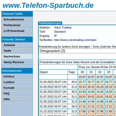
www.Telefon-Sparbuch.de
Festnetz Tarife
Schnellrechner
Tarifänderungen
Profirechner
Anbieter:
Voice Trading
LCR Download
Tarif:
Standard
Zugang:
IP
Festnetz Service
Tarifseiten:
http://www.voicetrading.com/rates
Anbieter
Preisänderung für andere Zone anzeigen - Zone (Zahl der Än
Tarife
Nachrichten
Vanity Rechner
Preisänderungen für Zone Saint Vincent und die Grenadinen (
Preis zur Stunde 00 bis 23 Uh
Informationen
Datum
Tage
00
01
02
03
Infobox
15.97
15.97
15.97
15.97
1
01.04.2022 00:07 Uhr
30.0
15.77
15.77
15.77
15.77
1
Lexikon
01.05.2022 00:07 Uhr
31.0
16.10
16.10
16.10
16.10
1
Kontakt
01.06.2022 00:07 Uhr
30.0
14.83
14.83
14.83
14.83
1
FAQ
01.07.2022 01:07 Uhr
31.0
16.61
16.61
16.61
16.61
1
Hilfe
01.08.2022 00:07 Uhr
31.0
14.98
14.98
14.98
14.98
1
01.09.2022 00:07 Uhr
30.0
17.21
17.21
17.21
17.21
1
01.10.2022 00:07 Uhr
31.0
17.86
17.86
17.86
17.86
1