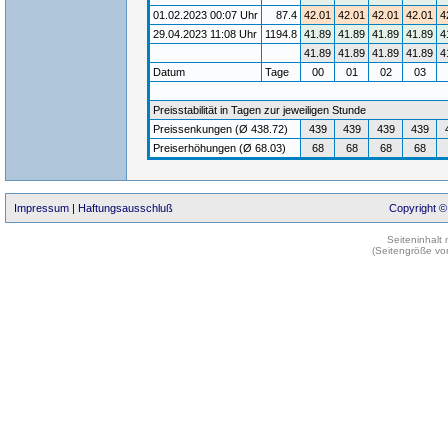
01.02.2023 00:07 Uhr
87.4
42.01
42.01
42.01
42.01
4
29.04.2023 11:08 Uhr
1194.8
41.89
41.89
41.89
41.89
4
41.89
41.89
41.89
41.89
4
Datum
Tage
00
01
02
03
Preisstabilität in Tagen zur jeweiligen Stunde
Preissenkungen (Ø 438.72)
439
439
439
439
Preiserhöhungen (Ø 68.03)
68
68
68
68
Impressum
|
Haftungsausschluß
Copyright ©
Seiteninhalt
(Seitengröße vo