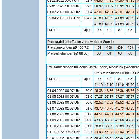
01.11.2022 00:07 Uhr
62.7
44.93
44.93
44.93
44.93
4
02.01.2023 16:32 Uhr
29.3
38.32
38.32
38.32
38.32
3
01.02.2023 00:07 Uhr
87.4
42.01
42.01
42.01
42.01
4
29.04.2023 11:08 Uhr
1194.8
41.89
41.89
41.89
41.89
4
41.89
41.89
41.89
41.89
4
Datum
Tage
00
01
02
03
Preisstabilität in Tagen zur jeweiligen Stunde
Preissenkungen (Ø 438.72)
439
439
439
439
Preiserhöhungen (Ø 68.03)
68
68
68
68
Preisänderungen für Zone Sierra Leone, Mobilfunk (Wochenend
Preis zur Stunde 00 bis 23 Uh
Datum
Tage
00
01
02
03
41.10
41.10
41.10
41.10
4
01.04.2022 00:07 Uhr
30.0
46.36
46.36
46.36
46.36
4
01.05.2022 00:07 Uhr
31.0
37.27
37.27
37.27
37.27
3
01.06.2022 00:07 Uhr
30.0
42.52
42.52
42.52
42.52
4
01.07.2022 01:07 Uhr
31.0
43.73
43.73
43.73
43.73
4
01.08.2022 00:07 Uhr
31.0
44.51
44.51
44.51
44.51
4
01.09.2022 00:07 Uhr
30.0
43.68
43.68
43.68
43.68
4
01.10.2022 00:07 Uhr
31.0
38.89
38.89
38.89
38.89
3
01.11.2022 00:07 Uhr
62.7
44.93
44.93
44.93
44.93
4
02.01.2023 16:32 Uhr
29.3
38.32
38.32
38.32
38.32
3