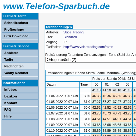
www.Telefon-Sparbuch.de
Festnetz Tarife
Schnellrechner
Tarifänderungen
Profirechner
Anbieter:
Voice Trading
LCR Download
Tarif:
Standard
Zugang:
IP
Festnetz Service
Tarifseiten:
http://www.voicetrading.com/rates
Anbieter
Preisänderung für andere Zone anzeigen - Zone (Zahl der Än
Tarife
Nachrichten
Vanity Rechner
Preisänderungen für Zone Sierra Leone, Mobilfunk (Werktag) /
Preis zur Stunde 00 bis 23 Uh
Informationen
Datum
Tage
00
01
02
03
Infobox
41.10
41.10
41.10
41.10
4
01.04.2022 00:07 Uhr
30.0
46.36
46.36
46.36
46.36
4
Lexikon
01.05.2022 00:07 Uhr
31.0
37.27
37.27
37.27
37.27
3
Kontakt
01.06.2022 00:07 Uhr
30.0
42.52
42.52
42.52
42.52
4
FAQ
01.07.2022 01:07 Uhr
31.0
43.73
43.73
43.73
43.73
4
Hilfe
01.08.2022 00:07 Uhr
31.0
44.51
44.51
44.51
44.51
4
01.09.2022 00:07 Uhr
30.0
43.68
43.68
43.68
43.68
4
01.10.2022 00:07 Uhr
31.0
38.89
38.89
38.89
38.89
3