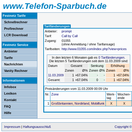
www.Telefon-Sparbuch.de
Festnetz Tarife
Schnellrechner
Tarifänderungen
Profirechner
Anbieter:
prompt
LCR Download
Tarif:
Call by Call
Zugang:
01055
(ohne Anmeldung / ohne Tarifansage)
Festnetz Service
Tarifseiten:
http://www.01055.com/index.php?view=prices
Anbieter
In den letzten 6 Monaten gab es
0 Tarifänderungen
.
Tarife
Die letzten 5 Tarifänderungen seit dem 11.03.2009 sind:
Nachrichten
Datum
Gesamt
Senkung
Erhöhung
Zonen
Ø%
Zonen
Ø%
Zonen
Ø%
Vanity Rechner
11.03.2009
1
+67.04%
-
-
1
+67.04%
Gesamt:
1
+67.04%
0
-
1
+67.04%
Informationen
Infobox
Preisänderungen vom 11.03.2009 00:09 Uhr
Lexikon
Nr.
Zone
Werk-
Wochen-
tag
ende
Kontakt
1
Großbritannien, Nordirland, Mobilfunk
X
X
FAQ
Hilfe
Impressum
|
Haftungsausschluß
Copyright ©