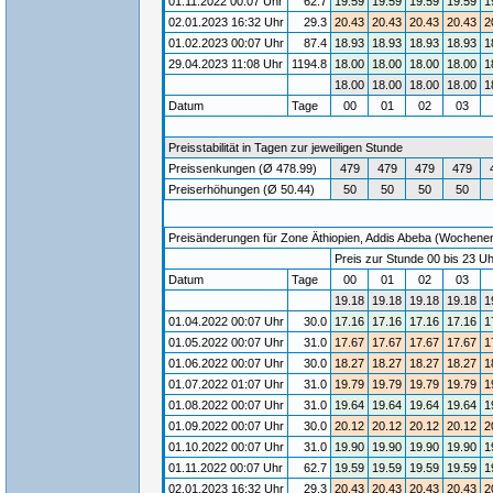
01.11.2022 00:07 Uhr
62.7
19.59
19.59
19.59
19.59
1
02.01.2023 16:32 Uhr
29.3
20.43
20.43
20.43
20.43
2
01.02.2023 00:07 Uhr
87.4
18.93
18.93
18.93
18.93
1
29.04.2023 11:08 Uhr
1194.8
18.00
18.00
18.00
18.00
1
18.00
18.00
18.00
18.00
1
Datum
Tage
00
01
02
03
Preisstabilität in Tagen zur jeweiligen Stunde
Preissenkungen (Ø 478.99)
479
479
479
479
Preiserhöhungen (Ø 50.44)
50
50
50
50
Preisänderungen für Zone Äthiopien, Addis Abeba (Wochenende
Preis zur Stunde 00 bis 23 Uh
Datum
Tage
00
01
02
03
19.18
19.18
19.18
19.18
1
01.04.2022 00:07 Uhr
30.0
17.16
17.16
17.16
17.16
1
01.05.2022 00:07 Uhr
31.0
17.67
17.67
17.67
17.67
1
01.06.2022 00:07 Uhr
30.0
18.27
18.27
18.27
18.27
1
01.07.2022 01:07 Uhr
31.0
19.79
19.79
19.79
19.79
1
01.08.2022 00:07 Uhr
31.0
19.64
19.64
19.64
19.64
1
01.09.2022 00:07 Uhr
30.0
20.12
20.12
20.12
20.12
2
01.10.2022 00:07 Uhr
31.0
19.90
19.90
19.90
19.90
1
01.11.2022 00:07 Uhr
62.7
19.59
19.59
19.59
19.59
1
02.01.2023 16:32 Uhr
29.3
20.43
20.43
20.43
20.43
2