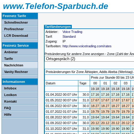
www.Telefon-Sparbuch.de
Festnetz Tarife
Schnellrechner
Tarifänderungen
Profirechner
Anbieter:
Voice Trading
LCR Download
Tarif:
Standard
Zugang:
IP
Festnetz Service
Tarifseiten:
http://www.voicetrading.com/rates
Anbieter
Preisänderung für andere Zone anzeigen - Zone (Zahl der Än
Tarife
Nachrichten
Vanity Rechner
Preisänderungen für Zone Äthiopien, Addis Abeba (Werktag) / 
Preis zur Stunde 00 bis 23 Uh
Informationen
Datum
Tage
00
01
02
03
Infobox
19.18
19.18
19.18
19.18
1
01.04.2022 00:07 Uhr
30.0
17.16
17.16
17.16
17.16
1
Lexikon
01.05.2022 00:07 Uhr
31.0
17.67
17.67
17.67
17.67
1
Kontakt
01.06.2022 00:07 Uhr
30.0
18.27
18.27
18.27
18.27
1
FAQ
01.07.2022 01:07 Uhr
31.0
19.79
19.79
19.79
19.79
1
Hilfe
01.08.2022 00:07 Uhr
31.0
19.64
19.64
19.64
19.64
1
01.09.2022 00:07 Uhr
30.0
20.12
20.12
20.12
20.12
2
01.10.2022 00:07 Uhr
31.0
19.90
19.90
19.90
19.90
1