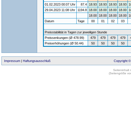
01.02.2023 00:07 Uhr
87.4
18.93
18.93
18.93
18.93
1
29.04.2023 11:08 Uhr
1194.8
18.00
18.00
18.00
18.00
1
18.00
18.00
18.00
18.00
1
Datum
Tage
00
01
02
03
Preisstabilität in Tagen zur jeweiligen Stunde
Preissenkungen (Ø 478.99)
479
479
479
479
Preiserhöhungen (Ø 50.44)
50
50
50
50
Impressum
|
Haftungsausschluß
Copyright ©
Seiteninhalt
(Seitengröße vo