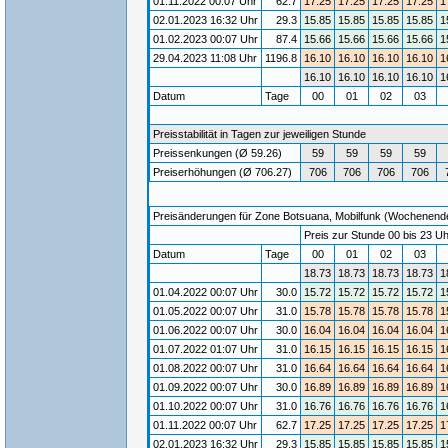
01.11.2022 00:07 Uhr
62.7
17.25
17.25
17.25
17.25
1
02.01.2023 16:32 Uhr
29.3
15.85
15.85
15.85
15.85
1
01.02.2023 00:07 Uhr
87.4
15.66
15.66
15.66
15.66
1
29.04.2023 11:08 Uhr
1196.8
16.10
16.10
16.10
16.10
1
16.10
16.10
16.10
16.10
1
Datum
Tage
00
01
02
03
Preisstabilität in Tagen zur jeweiligen Stunde
Preissenkungen (Ø 59.26)
59
59
59
59
Preiserhöhungen (Ø 706.27)
706
706
706
706
Preisänderungen für Zone Botsuana, Mobilfunk (Wochenende) 
Preis zur Stunde 00 bis 23 Uh
Datum
Tage
00
01
02
03
18.73
18.73
18.73
18.73
1
01.04.2022 00:07 Uhr
30.0
15.72
15.72
15.72
15.72
1
01.05.2022 00:07 Uhr
31.0
15.78
15.78
15.78
15.78
1
01.06.2022 00:07 Uhr
30.0
16.04
16.04
16.04
16.04
1
01.07.2022 01:07 Uhr
31.0
16.15
16.15
16.15
16.15
1
01.08.2022 00:07 Uhr
31.0
16.64
16.64
16.64
16.64
1
01.09.2022 00:07 Uhr
30.0
16.89
16.89
16.89
16.89
1
01.10.2022 00:07 Uhr
31.0
16.76
16.76
16.76
16.76
1
01.11.2022 00:07 Uhr
62.7
17.25
17.25
17.25
17.25
1
02.01.2023 16:32 Uhr
29.3
15.85
15.85
15.85
15.85
1