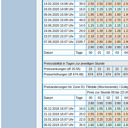
14.02.2020 14:08 Uhr
39.0
2.50
2.50
2.50
2.50
2.5
24.03.2020 14:08 Uhr
16.0
1.19
1.19
1.19
1.19
1.1
09.04.2020 15:09 Uhr
13.0
1.90
1.90
1.90
1.90
1.9
22.04.2020 15:09 Uhr
49.0
2.70
2.70
2.70
2.70
2.7
10.06.2020 15:07 Uhr
14.0
1.15
1.15
1.15
1.15
1.1
24.06.2020 15:07 Uhr
29.0
1.28
1.28
1.28
1.28
1.2
23.07.2020 15:07 Uhr
15.0
2.18
2.18
2.18
2.18
2.1
07.08.2020 15:07 Uhr
2189.7
2.80
2.80
2.80
2.80
2.8
2.80
2.80
2.80
2.80
2.8
Datum
Tage
00
01
02
03
0
Preisstabilität in Tagen zur jeweiligen Stunde
Preissenkungen (Ø 20.55)
21
21
21
21
21
Preiserhöhungen (Ø 674.48)
674
674
674
674
67
Preisänderungen für Zone D1 TMobile (Wochenende) / Gültigk
Preis zur Stunde 00 bis 23 Uh
Datum
Tage
00
01
02
03
0
3.80
3.80
3.80
3.80
3.8
05.12.2018 16:07 Uhr
16.0
1.55
1.55
1.55
1.55
1.5
21.12.2018 16:07 Uhr
25.0
2.55
2.55
2.55
2.55
2.5
15.01.2019 15:07 Uhr
22.0
3.25
3.25
3.25
3.25
3.2
06.02.2019 15:07 Uhr
35.0
1.60
1.60
1.60
1.60
1.6