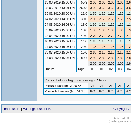
13.03.2019 15:08 Uhr
55.9
2.60
2.60
2.60
2.60
2.6
08.05.2019 13:01 Uhr
260.3
3.60
3.60
3.60
3.60
3.6
23.01.2020 20:08 Uhr
21.8
1.25
1.25
1.25
1.25
1.2
14.02.2020 14:08 Uhr
39.0
2.50
2.50
2.50
2.50
2.5
24.03.2020 14:08 Uhr
16.0
1.19
1.19
1.19
1.19
1.1
09.04.2020 15:09 Uhr
13.0
1.90
1.90
1.90
1.90
1.9
22.04.2020 15:09 Uhr
49.0
2.70
2.70
2.70
2.70
2.7
10.06.2020 15:07 Uhr
14.0
1.15
1.15
1.15
1.15
1.1
24.06.2020 15:07 Uhr
29.0
1.28
1.28
1.28
1.28
1.2
23.07.2020 15:07 Uhr
15.0
2.18
2.18
2.18
2.18
2.1
07.08.2020 15:07 Uhr
2189.7
2.80
2.80
2.80
2.80
2.8
2.80
2.80
2.80
2.80
2.8
Datum
Tage
00
01
02
03
0
Preisstabilität in Tagen zur jeweiligen Stunde
Preissenkungen (Ø 20.55)
21
21
21
21
21
Preiserhöhungen (Ø 674.48)
674
674
674
674
67
Impressum
|
Haftungsausschluß
Copyright ©
Seiteninhalt
(Seitengröße vo