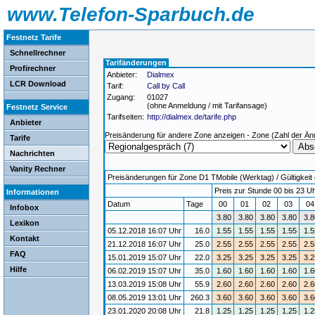
www.Telefon-Sparbuch.de
Festnetz Tarife
Schnellrechner
Tarifänderungen
Profirechner
Anbieter:
Dialmex
LCR Download
Tarif:
Call by Call
Zugang:
01027
(ohne Anmeldung / mit Tarifansage)
Festnetz Service
Tarifseiten:
http://dialmex.de/tarife.php
Anbieter
Preisänderung für andere Zone anzeigen - Zone (Zahl der Än
Tarife
Nachrichten
Vanity Rechner
Preisänderungen für Zone D1 TMobile (Werktag) / Gültigkeit 
Preis zur Stunde 00 bis 23 Uh
Informationen
Datum
Tage
00
01
02
03
0
Infobox
3.80
3.80
3.80
3.80
3.8
Lexikon
05.12.2018 16:07 Uhr
16.0
1.55
1.55
1.55
1.55
1.5
Kontakt
21.12.2018 16:07 Uhr
25.0
2.55
2.55
2.55
2.55
2.5
FAQ
15.01.2019 15:07 Uhr
22.0
3.25
3.25
3.25
3.25
3.2
Hilfe
06.02.2019 15:07 Uhr
35.0
1.60
1.60
1.60
1.60
1.6
13.03.2019 15:08 Uhr
55.9
2.60
2.60
2.60
2.60
2.6
08.05.2019 13:01 Uhr
260.3
3.60
3.60
3.60
3.60
3.6
23.01.2020 20:08 Uhr
21.8
1.25
1.25
1.25
1.25
1.2