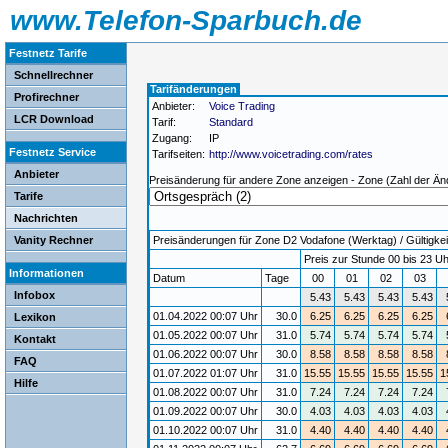
www.Telefon-Sparbuch.de
Festnetz Tarife
Schnellrechner
Tarifänderungen
Profirechner
Anbieter:
Voice Trading
LCR Download
Tarif:
Standard
Zugang:
IP
Festnetz Service
Tarifseiten:
http://www.voicetrading.com/rates
Anbieter
Preisänderung für andere Zone anzeigen - Zone (Zahl der Än
Tarife
Nachrichten
Vanity Rechner
Preisänderungen für Zone D2 Vodafone (Werktag) / Gültigkeit
Preis zur Stunde 00 bis 23 Uh
Informationen
Datum
Tage
00
01
02
03
Infobox
5.43
5.43
5.43
5.43
01.04.2022 00:07 Uhr
30.0
6.25
6.25
6.25
6.25
Lexikon
01.05.2022 00:07 Uhr
31.0
5.74
5.74
5.74
5.74
Kontakt
01.06.2022 00:07 Uhr
30.0
8.58
8.58
8.58
8.58
FAQ
01.07.2022 01:07 Uhr
31.0
15.55
15.55
15.55
15.55
1
Hilfe
01.08.2022 00:07 Uhr
31.0
7.24
7.24
7.24
7.24
01.09.2022 00:07 Uhr
30.0
4.03
4.03
4.03
4.03
01.10.2022 00:07 Uhr
31.0
4.40
4.40
4.40
4.40