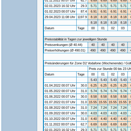
01.11.2022 00:07 Uhr
62.7
6.69
6.69
6.69
6.69
02.01.2023 16:32 Uhr
29.3
5.71
5.71
5.71
5.71
01.02.2023 00:07 Uhr
87.4
6.91
6.91
6.91
6.91
29.04.2023 11:08 Uhr
1197.9
8.18
8.18
8.18
8.18
8.18
8.18
8.18
8.18
Datum
Tage
00
01
02
03
Preisstabilität in Tagen zur jeweiligen Stunde
Preissenkungen (Ø 40.44)
40
40
40
40
Preiserhöhungen (Ø 490.01)
490
490
490
490
Preisänderungen für Zone D2 Vodafone (Wochenende) / Gülti
Preis zur Stunde 00 bis 23 Uh
Datum
Tage
00
01
02
03
5.43
5.43
5.43
5.43
01.04.2022 00:07 Uhr
30.0
6.25
6.25
6.25
6.25
01.05.2022 00:07 Uhr
31.0
5.74
5.74
5.74
5.74
01.06.2022 00:07 Uhr
30.0
8.58
8.58
8.58
8.58
01.07.2022 01:07 Uhr
31.0
15.55
15.55
15.55
15.55
1
01.08.2022 00:07 Uhr
31.0
7.24
7.24
7.24
7.24
01.09.2022 00:07 Uhr
30.0
4.03
4.03
4.03
4.03
01.10.2022 00:07 Uhr
31.0
4.40
4.40
4.40
4.40
01.11.2022 00:07 Uhr
62.7
6.69
6.69
6.69
6.69
02.01.2023 16:32 Uhr
29.3
5.71
5.71
5.71
5.71