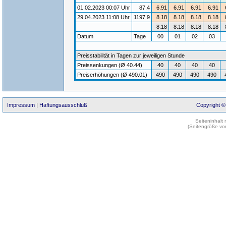
01.02.2023 00:07 Uhr
87.4
6.91
6.91
6.91
6.91
29.04.2023 11:08 Uhr
1197.9
8.18
8.18
8.18
8.18
8.18
8.18
8.18
8.18
Datum
Tage
00
01
02
03
Preisstabilität in Tagen zur jeweiligen Stunde
Preissenkungen (Ø 40.44)
40
40
40
40
Preiserhöhungen (Ø 490.01)
490
490
490
490
Impressum
|
Haftungsausschluß
Copyright ©
Seiteninhalt
(Seitengröße vo