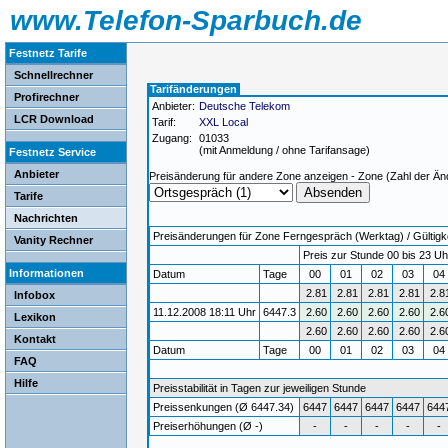
www.Telefon-Sparbuch.de
Festnetz Tarife
Schnellrechner
Tarifänderungen
Profirechner
Anbieter:
Deutsche Telekom
LCR Download
Tarif:
XXL Local
Zugang:
01033
(mit Anmeldung / ohne Tarifansage)
Festnetz Service
Anbieter
Preisänderung für andere Zone anzeigen - Zone (Zahl der Än
Tarife
Nachrichten
Preisänderungen für Zone Ferngespräch (Werktag) / Gültigke
Vanity Rechner
Preis zur Stunde 00 bis 23 Uh
Informationen
Datum
Tage
00
01
02
03
0
2.81
2.81
2.81
2.81
2.8
Infobox
11.12.2008 18:11 Uhr
6447.3
2.60
2.60
2.60
2.60
2.6
Lexikon
2.60
2.60
2.60
2.60
2.6
Kontakt
Datum
Tage
00
01
02
03
04
FAQ
Hilfe
Preisstabilität in Tagen zur jeweiligen Stunde
Preissenkungen (Ø 6447.34)
6447
6447
6447
6447
644
Preiserhöhungen (Ø -)
-
-
-
-
-