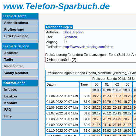
www.Telefon-Sparbuch.de
Festnetz Tarife
Schnellrechner
Tarifänderungen
Profirechner
Anbieter:
Voice Trading
LCR Download
Tarif:
Standard
Zugang:
IP
Festnetz Service
Tarifseiten:
http://www.voicetrading.com/rates
Anbieter
Preisänderung für andere Zone anzeigen - Zone (Zahl der Än
Tarife
Nachrichten
Vanity Rechner
Preisänderungen für Zone Ghana, Mobilfunk (Werktag) / Gülti
Preis zur Stunde 00 bis 23 Uh
Informationen
Datum
Tage
00
01
02
03
Infobox
18.86
18.86
18.86
18.86
1
01.04.2022 00:07 Uhr
30.0
19.23
19.23
19.23
19.23
1
Lexikon
01.05.2022 00:07 Uhr
31.0
19.79
19.79
19.79
19.79
1
Kontakt
01.06.2022 00:07 Uhr
30.0
20.22
20.22
20.22
20.22
2
FAQ
01.07.2022 01:07 Uhr
31.0
20.12
20.12
20.12
20.12
2
Hilfe
01.08.2022 00:07 Uhr
31.0
20.79
20.79
20.79
20.79
2
01.09.2022 00:07 Uhr
30.0
21.16
21.16
21.16
21.16
2
01.10.2022 00:07 Uhr
31.0
19.92
19.92
19.92
19.92
1