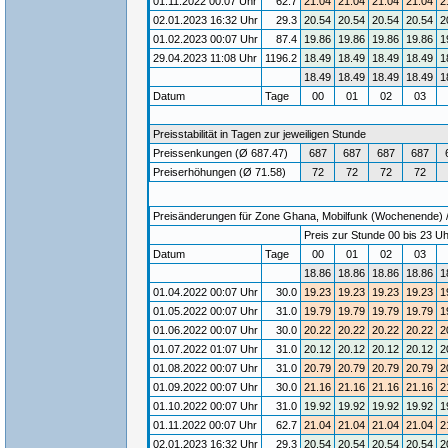
01.11.2022 00:07 Uhr
62.7
21.04
21.04
21.04
21.04
2
02.01.2023 16:32 Uhr
29.3
20.54
20.54
20.54
20.54
2
01.02.2023 00:07 Uhr
87.4
19.86
19.86
19.86
19.86
1
29.04.2023 11:08 Uhr
1196.2
18.49
18.49
18.49
18.49
1
18.49
18.49
18.49
18.49
1
Datum
Tage
00
01
02
03
Preisstabilität in Tagen zur jeweiligen Stunde
Preissenkungen (Ø 687.47)
687
687
687
687
Preiserhöhungen (Ø 71.58)
72
72
72
72
Preisänderungen für Zone Ghana, Mobilfunk (Wochenende) / G
Preis zur Stunde 00 bis 23 Uh
Datum
Tage
00
01
02
03
18.86
18.86
18.86
18.86
1
01.04.2022 00:07 Uhr
30.0
19.23
19.23
19.23
19.23
1
01.05.2022 00:07 Uhr
31.0
19.79
19.79
19.79
19.79
1
01.06.2022 00:07 Uhr
30.0
20.22
20.22
20.22
20.22
2
01.07.2022 01:07 Uhr
31.0
20.12
20.12
20.12
20.12
2
01.08.2022 00:07 Uhr
31.0
20.79
20.79
20.79
20.79
2
01.09.2022 00:07 Uhr
30.0
21.16
21.16
21.16
21.16
2
01.10.2022 00:07 Uhr
31.0
19.92
19.92
19.92
19.92
1
01.11.2022 00:07 Uhr
62.7
21.04
21.04
21.04
21.04
2
02.01.2023 16:32 Uhr
29.3
20.54
20.54
20.54
20.54
2