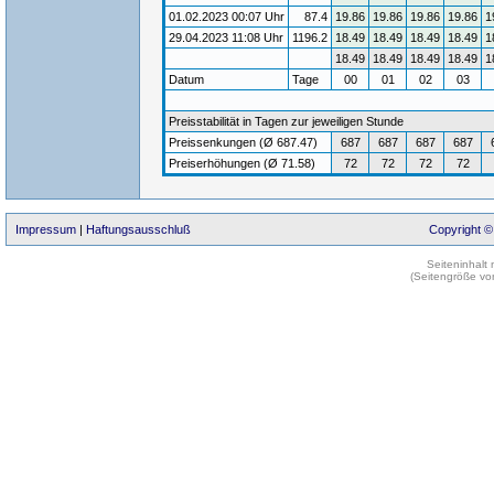
01.02.2023 00:07 Uhr
87.4
19.86
19.86
19.86
19.86
1
29.04.2023 11:08 Uhr
1196.2
18.49
18.49
18.49
18.49
1
18.49
18.49
18.49
18.49
1
Datum
Tage
00
01
02
03
Preisstabilität in Tagen zur jeweiligen Stunde
Preissenkungen (Ø 687.47)
687
687
687
687
Preiserhöhungen (Ø 71.58)
72
72
72
72
Impressum
|
Haftungsausschluß
Copyright ©
Seiteninhalt
(Seitengröße vo