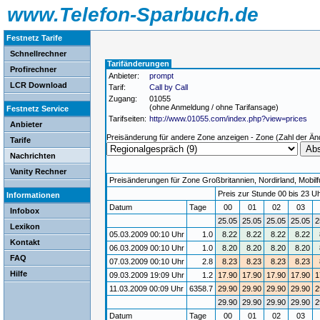
www.Telefon-Sparbuch.de
Festnetz Tarife
Schnellrechner
Tarifänderungen
Profirechner
Anbieter:
prompt
LCR Download
Tarif:
Call by Call
Zugang:
01055
(ohne Anmeldung / ohne Tarifansage)
Festnetz Service
Tarifseiten:
http://www.01055.com/index.php?view=prices
Anbieter
Preisänderung für andere Zone anzeigen - Zone (Zahl der Än
Tarife
Nachrichten
Vanity Rechner
Preisänderungen für Zone Großbritannien, Nordirland, Mobilfu
Preis zur Stunde 00 bis 23 Uh
Informationen
Datum
Tage
00
01
02
03
Infobox
25.05
25.05
25.05
25.05
2
Lexikon
05.03.2009 00:10 Uhr
1.0
8.22
8.22
8.22
8.22
Kontakt
06.03.2009 00:10 Uhr
1.0
8.20
8.20
8.20
8.20
FAQ
07.03.2009 00:10 Uhr
2.8
8.23
8.23
8.23
8.23
Hilfe
09.03.2009 19:09 Uhr
1.2
17.90
17.90
17.90
17.90
1
11.03.2009 00:09 Uhr
6358.7
29.90
29.90
29.90
29.90
2
29.90
29.90
29.90
29.90
2
Datum
Tage
00
01
02
03