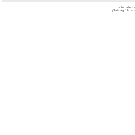
Seiteninhalt
(Seitengröße vo