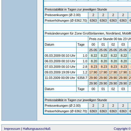
Preisstabilität in Tagen zur jeweiligen Stunde
Preissenkungen (Ø 2.00)
2
2
2
2
Preiserhöhungen (Ø 6362.70)
6363
6363
6363
6363
Preisänderungen für Zone Großbritannien, Nordirland, Mobilf
Preis zur Stunde 00 bis 23 Uh
Datum
Tage
00
01
02
03
25.05
25.05
25.05
25.05
2
05.03.2009 00:10 Uhr
1.0
8.22
8.22
8.22
8.22
06.03.2009 00:10 Uhr
1.0
8.20
8.20
8.20
8.20
07.03.2009 00:10 Uhr
2.8
8.23
8.23
8.23
8.23
09.03.2009 19:09 Uhr
1.2
17.90
17.90
17.90
17.90
1
11.03.2009 00:09 Uhr
6358.7
29.90
29.90
29.90
29.90
2
29.90
29.90
29.90
29.90
2
Datum
Tage
00
01
02
03
Preisstabilität in Tagen zur jeweiligen Stunde
Preissenkungen (Ø 2.00)
2
2
2
2
Preiserhöhungen (Ø 6362.70)
6363
6363
6363
6363
Impressum
|
Haftungsausschluß
Copyright ©