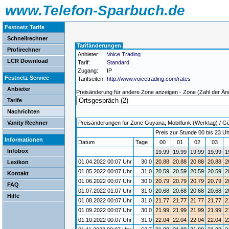
www.Telefon-Sparbuch.de
Festnetz Tarife
Schnellrechner
Tarifänderungen
Profirechner
Anbieter:
Voice Trading
LCR Download
Tarif:
Standard
Zugang:
IP
Festnetz Service
Tarifseiten:
http://www.voicetrading.com/rates
Anbieter
Preisänderung für andere Zone anzeigen - Zone (Zahl der Än
Tarife
Nachrichten
Vanity Rechner
Preisänderungen für Zone Guyana, Mobilfunk (Werktag) / Gült
Preis zur Stunde 00 bis 23 Uh
Informationen
Datum
Tage
00
01
02
03
Infobox
19.99
19.99
19.99
19.99
1
01.04.2022 00:07 Uhr
30.0
20.88
20.88
20.88
20.88
2
Lexikon
01.05.2022 00:07 Uhr
31.0
20.59
20.59
20.59
20.59
2
Kontakt
01.06.2022 00:07 Uhr
30.0
20.79
20.79
20.79
20.79
2
FAQ
01.07.2022 01:07 Uhr
31.0
20.68
20.68
20.68
20.68
2
Hilfe
01.08.2022 00:07 Uhr
31.0
21.77
21.77
21.77
21.77
2
01.09.2022 00:07 Uhr
30.0
21.99
21.99
21.99
21.99
2
01.10.2022 00:07 Uhr
31.0
22.04
22.04
22.04
22.04
2