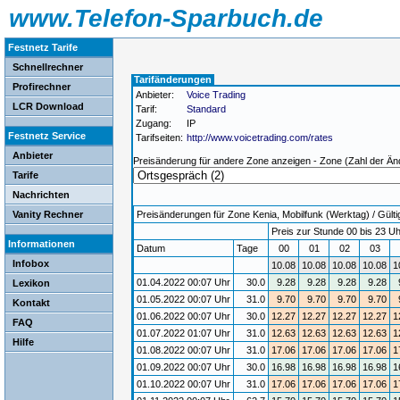
www.Telefon-Sparbuch.de
Festnetz Tarife
Schnellrechner
Tarifänderungen
Profirechner
Anbieter:
Voice Trading
LCR Download
Tarif:
Standard
Zugang:
IP
Festnetz Service
Tarifseiten:
http://www.voicetrading.com/rates
Anbieter
Preisänderung für andere Zone anzeigen - Zone (Zahl der Än
Tarife
Nachrichten
Vanity Rechner
Preisänderungen für Zone Kenia, Mobilfunk (Werktag) / Gültig
Preis zur Stunde 00 bis 23 Uh
Informationen
Datum
Tage
00
01
02
03
Infobox
10.08
10.08
10.08
10.08
1
01.04.2022 00:07 Uhr
30.0
9.28
9.28
9.28
9.28
Lexikon
01.05.2022 00:07 Uhr
31.0
9.70
9.70
9.70
9.70
Kontakt
01.06.2022 00:07 Uhr
30.0
12.27
12.27
12.27
12.27
1
FAQ
01.07.2022 01:07 Uhr
31.0
12.63
12.63
12.63
12.63
1
Hilfe
01.08.2022 00:07 Uhr
31.0
17.06
17.06
17.06
17.06
1
01.09.2022 00:07 Uhr
30.0
16.98
16.98
16.98
16.98
1
01.10.2022 00:07 Uhr
31.0
17.06
17.06
17.06
17.06
1