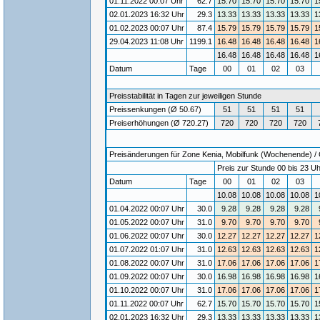
01.11.2022 00:07 Uhr
62.7
15.70
15.70
15.70
15.70
1
02.01.2023 16:32 Uhr
29.3
13.33
13.33
13.33
13.33
1
01.02.2023 00:07 Uhr
87.4
15.79
15.79
15.79
15.79
1
29.04.2023 11:08 Uhr
1199.1
16.48
16.48
16.48
16.48
1
16.48
16.48
16.48
16.48
1
Datum
Tage
00
01
02
03
Preisstabilität in Tagen zur jeweiligen Stunde
Preissenkungen (Ø 50.67)
51
51
51
51
Preiserhöhungen (Ø 720.27)
720
720
720
720
Preisänderungen für Zone Kenia, Mobilfunk (Wochenende) / G
Preis zur Stunde 00 bis 23 Uh
Datum
Tage
00
01
02
03
10.08
10.08
10.08
10.08
1
01.04.2022 00:07 Uhr
30.0
9.28
9.28
9.28
9.28
01.05.2022 00:07 Uhr
31.0
9.70
9.70
9.70
9.70
01.06.2022 00:07 Uhr
30.0
12.27
12.27
12.27
12.27
1
01.07.2022 01:07 Uhr
31.0
12.63
12.63
12.63
12.63
1
01.08.2022 00:07 Uhr
31.0
17.06
17.06
17.06
17.06
1
01.09.2022 00:07 Uhr
30.0
16.98
16.98
16.98
16.98
1
01.10.2022 00:07 Uhr
31.0
17.06
17.06
17.06
17.06
1
01.11.2022 00:07 Uhr
62.7
15.70
15.70
15.70
15.70
1
02.01.2023 16:32 Uhr
29.3
13.33
13.33
13.33
13.33
1