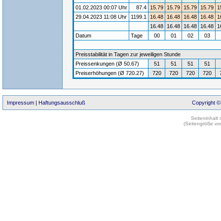
01.02.2023 00:07 Uhr
87.4
15.79
15.79
15.79
15.79
1
29.04.2023 11:08 Uhr
1199.1
16.48
16.48
16.48
16.48
1
16.48
16.48
16.48
16.48
1
Datum
Tage
00
01
02
03
Preisstabilität in Tagen zur jeweiligen Stunde
Preissenkungen (Ø 50.67)
51
51
51
51
Preiserhöhungen (Ø 720.27)
720
720
720
720
Impressum
|
Haftungsausschluß
Copyright ©
Seiteninhalt
(Seitengröße vo