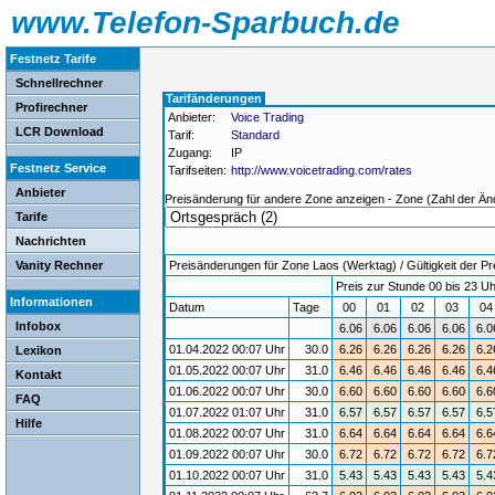
www.Telefon-Sparbuch.de
Festnetz Tarife
Schnellrechner
Tarifänderungen
Profirechner
Anbieter:
Voice Trading
LCR Download
Tarif:
Standard
Zugang:
IP
Festnetz Service
Tarifseiten:
http://www.voicetrading.com/rates
Anbieter
Preisänderung für andere Zone anzeigen - Zone (Zahl der Än
Tarife
Nachrichten
Vanity Rechner
Preisänderungen für Zone Laos (Werktag) / Gültigkeit der Pr
Preis zur Stunde 00 bis 23 Uh
Informationen
Datum
Tage
00
01
02
03
0
Infobox
6.06
6.06
6.06
6.06
6.0
01.04.2022 00:07 Uhr
30.0
6.26
6.26
6.26
6.26
6.2
Lexikon
01.05.2022 00:07 Uhr
31.0
6.46
6.46
6.46
6.46
6.4
Kontakt
01.06.2022 00:07 Uhr
30.0
6.60
6.60
6.60
6.60
6.6
FAQ
01.07.2022 01:07 Uhr
31.0
6.57
6.57
6.57
6.57
6.5
Hilfe
01.08.2022 00:07 Uhr
31.0
6.64
6.64
6.64
6.64
6.6
01.09.2022 00:07 Uhr
30.0
6.72
6.72
6.72
6.72
6.7
01.10.2022 00:07 Uhr
31.0
5.43
5.43
5.43
5.43
5.4