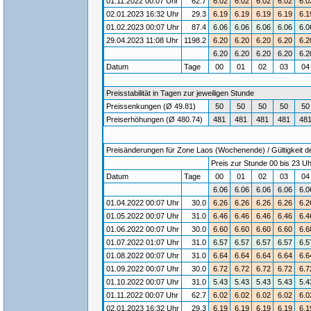
01.11.2022 00:07 Uhr
62.7
6.02
6.02
6.02
6.02
6.0
02.01.2023 16:32 Uhr
29.3
6.19
6.19
6.19
6.19
6.1
01.02.2023 00:07 Uhr
87.4
6.06
6.06
6.06
6.06
6.0
29.04.2023 11:08 Uhr
1198.2
6.20
6.20
6.20
6.20
6.2
6.20
6.20
6.20
6.20
6.2
Datum
Tage
00
01
02
03
0
Preisstabilität in Tagen zur jeweiligen Stunde
Preissenkungen (Ø 49.81)
50
50
50
50
50
Preiserhöhungen (Ø 480.74)
481
481
481
481
48
Preisänderungen für Zone Laos (Wochenende) / Gültigkeit de
Preis zur Stunde 00 bis 23 Uh
Datum
Tage
00
01
02
03
0
6.06
6.06
6.06
6.06
6.0
01.04.2022 00:07 Uhr
30.0
6.26
6.26
6.26
6.26
6.2
01.05.2022 00:07 Uhr
31.0
6.46
6.46
6.46
6.46
6.4
01.06.2022 00:07 Uhr
30.0
6.60
6.60
6.60
6.60
6.6
01.07.2022 01:07 Uhr
31.0
6.57
6.57
6.57
6.57
6.5
01.08.2022 00:07 Uhr
31.0
6.64
6.64
6.64
6.64
6.6
01.09.2022 00:07 Uhr
30.0
6.72
6.72
6.72
6.72
6.7
01.10.2022 00:07 Uhr
31.0
5.43
5.43
5.43
5.43
5.4
01.11.2022 00:07 Uhr
62.7
6.02
6.02
6.02
6.02
6.0
02.01.2023 16:32 Uhr
29.3
6.19
6.19
6.19
6.19
6.1