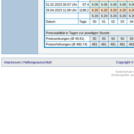
01.02.2023 00:07 Uhr
87.4
6.06
6.06
6.06
6.06
6.0
29.04.2023 11:08 Uhr
1198.2
6.20
6.20
6.20
6.20
6.2
6.20
6.20
6.20
6.20
6.2
Datum
Tage
00
01
02
03
0
Preisstabilität in Tagen zur jeweiligen Stunde
Preissenkungen (Ø 49.81)
50
50
50
50
50
Preiserhöhungen (Ø 480.74)
481
481
481
481
48
Impressum
|
Haftungsausschluß
Copyright ©
Seiteninhalt
(Seitengröße vo