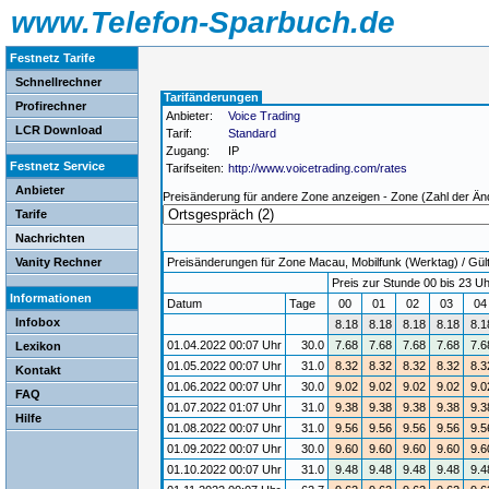
www.Telefon-Sparbuch.de
Festnetz Tarife
Schnellrechner
Tarifänderungen
Profirechner
Anbieter:
Voice Trading
LCR Download
Tarif:
Standard
Zugang:
IP
Festnetz Service
Tarifseiten:
http://www.voicetrading.com/rates
Anbieter
Preisänderung für andere Zone anzeigen - Zone (Zahl der Än
Tarife
Nachrichten
Vanity Rechner
Preisänderungen für Zone Macau, Mobilfunk (Werktag) / Gülti
Preis zur Stunde 00 bis 23 Uh
Informationen
Datum
Tage
00
01
02
03
0
Infobox
8.18
8.18
8.18
8.18
8.1
01.04.2022 00:07 Uhr
30.0
7.68
7.68
7.68
7.68
7.6
Lexikon
01.05.2022 00:07 Uhr
31.0
8.32
8.32
8.32
8.32
8.3
Kontakt
01.06.2022 00:07 Uhr
30.0
9.02
9.02
9.02
9.02
9.0
FAQ
01.07.2022 01:07 Uhr
31.0
9.38
9.38
9.38
9.38
9.3
Hilfe
01.08.2022 00:07 Uhr
31.0
9.56
9.56
9.56
9.56
9.5
01.09.2022 00:07 Uhr
30.0
9.60
9.60
9.60
9.60
9.6
01.10.2022 00:07 Uhr
31.0
9.48
9.48
9.48
9.48
9.4