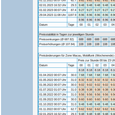
01.11.2022 00:07 Uhr
62.7
9.62
9.62
9.62
9.62
9.6
02.01.2023 16:32 Uhr
29.3
9.48
9.48
9.48
9.48
9.4
01.02.2023 00:07 Uhr
87.4
9.27
9.27
9.27
9.27
9.2
29.04.2023 11:08 Uhr
1197.9
8.96
8.96
8.96
8.96
8.9
8.96
8.96
8.96
8.96
8.9
Datum
Tage
00
01
02
03
0
Preisstabilität in Tagen zur jeweiligen Stunde
Preissenkungen (Ø 687.82)
688
688
688
688
68
Preiserhöhungen (Ø 107.84)
108
108
108
108
10
Preisänderungen für Zone Macau, Mobilfunk (Wochenende) / G
Preis zur Stunde 00 bis 23 Uh
Datum
Tage
00
01
02
03
0
8.18
8.18
8.18
8.18
8.1
01.04.2022 00:07 Uhr
30.0
7.68
7.68
7.68
7.68
7.6
01.05.2022 00:07 Uhr
31.0
8.32
8.32
8.32
8.32
8.3
01.06.2022 00:07 Uhr
30.0
9.02
9.02
9.02
9.02
9.0
01.07.2022 01:07 Uhr
31.0
9.38
9.38
9.38
9.38
9.3
01.08.2022 00:07 Uhr
31.0
9.56
9.56
9.56
9.56
9.5
01.09.2022 00:07 Uhr
30.0
9.60
9.60
9.60
9.60
9.6
01.10.2022 00:07 Uhr
31.0
9.48
9.48
9.48
9.48
9.4
01.11.2022 00:07 Uhr
62.7
9.62
9.62
9.62
9.62
9.6
02.01.2023 16:32 Uhr
29.3
9.48
9.48
9.48
9.48
9.4