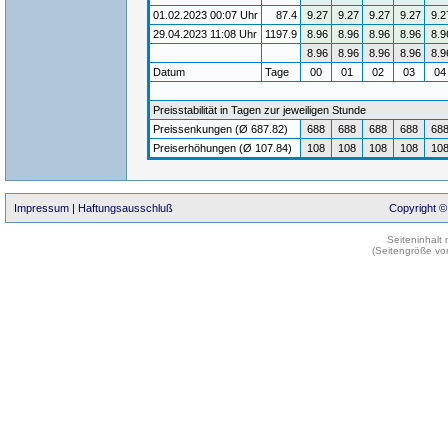
01.02.2023 00:07 Uhr
87.4
9.27
9.27
9.27
9.27
9.2
29.04.2023 11:08 Uhr
1197.9
8.96
8.96
8.96
8.96
8.9
8.96
8.96
8.96
8.96
8.9
Datum
Tage
00
01
02
03
0
Preisstabilität in Tagen zur jeweiligen Stunde
Preissenkungen (Ø 687.82)
688
688
688
688
68
Preiserhöhungen (Ø 107.84)
108
108
108
108
10
Impressum
|
Haftungsausschluß
Copyright ©
Seiteninhalt
(Seitengröße vo