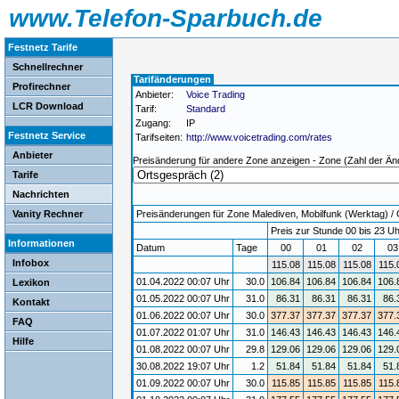
www.Telefon-Sparbuch.de
Festnetz Tarife
Schnellrechner
Tarifänderungen
Profirechner
Anbieter:
Voice Trading
LCR Download
Tarif:
Standard
Zugang:
IP
Festnetz Service
Tarifseiten:
http://www.voicetrading.com/rates
Anbieter
Preisänderung für andere Zone anzeigen - Zone (Zahl der Än
Tarife
Nachrichten
Vanity Rechner
Preisänderungen für Zone Malediven, Mobilfunk (Werktag) / G
Preis zur Stunde 00 bis 23 Uh
Informationen
Datum
Tage
00
01
02
0
Infobox
115.08
115.08
115.08
115.
01.04.2022 00:07 Uhr
30.0
106.84
106.84
106.84
106.
Lexikon
01.05.2022 00:07 Uhr
31.0
86.31
86.31
86.31
86.
Kontakt
01.06.2022 00:07 Uhr
30.0
377.37
377.37
377.37
377.
FAQ
01.07.2022 01:07 Uhr
31.0
146.43
146.43
146.43
146.
Hilfe
01.08.2022 00:07 Uhr
29.8
129.06
129.06
129.06
129.
30.08.2022 19:07 Uhr
1.2
51.84
51.84
51.84
51.
01.09.2022 00:07 Uhr
30.0
115.85
115.85
115.85
115.