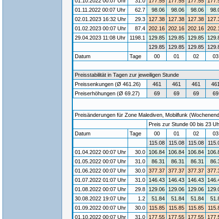
01.10.2022 00:07 Uhr
31.0
177.55
177.55
177.55
177.
01.11.2022 00:07 Uhr
62.7
98.06
98.06
98.06
98.
02.01.2023 16:32 Uhr
29.3
127.38
127.38
127.38
127.
01.02.2023 00:07 Uhr
87.4
202.16
202.16
202.16
202.
29.04.2023 11:08 Uhr
1198.1
129.85
129.85
129.85
129.
129.85
129.85
129.85
129.
Datum
Tage
00
01
02
0
Preisstabilität in Tagen zur jeweiligen Stunde
Preissenkungen (Ø 461.26)
461
461
461
46
Preiserhöhungen (Ø 69.27)
69
69
69
69
Preisänderungen für Zone Malediven, Mobilfunk (Wochenende)
Preis zur Stunde 00 bis 23 Uh
Datum
Tage
00
01
02
0
115.08
115.08
115.08
115.
01.04.2022 00:07 Uhr
30.0
106.84
106.84
106.84
106.
01.05.2022 00:07 Uhr
31.0
86.31
86.31
86.31
86.
01.06.2022 00:07 Uhr
30.0
377.37
377.37
377.37
377.
01.07.2022 01:07 Uhr
31.0
146.43
146.43
146.43
146.
01.08.2022 00:07 Uhr
29.8
129.06
129.06
129.06
129.
30.08.2022 19:07 Uhr
1.2
51.84
51.84
51.84
51.
01.09.2022 00:07 Uhr
30.0
115.85
115.85
115.85
115.
01.10.2022 00:07 Uhr
31.0
177.55
177.55
177.55
177.