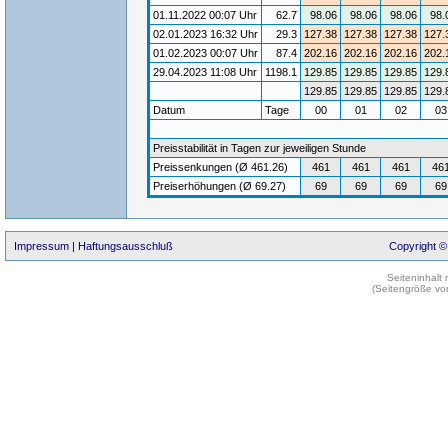
01.11.2022 00:07 Uhr
62.7
98.06
98.06
98.06
98.
02.01.2023 16:32 Uhr
29.3
127.38
127.38
127.38
127.
01.02.2023 00:07 Uhr
87.4
202.16
202.16
202.16
202.
29.04.2023 11:08 Uhr
1198.1
129.85
129.85
129.85
129.
129.85
129.85
129.85
129.
Datum
Tage
00
01
02
0
Preisstabilität in Tagen zur jeweiligen Stunde
Preissenkungen (Ø 461.26)
461
461
461
46
Preiserhöhungen (Ø 69.27)
69
69
69
69
Impressum
|
Haftungsausschluß
Copyright ©
Seiteninhalt
(Seitengröße vo