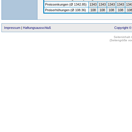
Preissenkungen (Ø 1342.85)
1343
1343
1343
1343
134
Preiserhöhungen (Ø 108.36)
108
108
108
108
10
Impressum
|
Haftungsausschluß
Copyright ©
Seiteninhalt
(Seitengröße vo