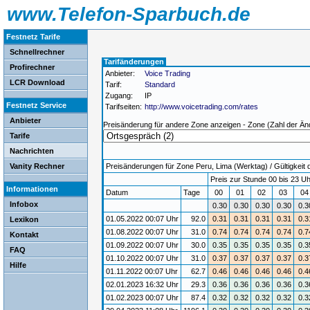
www.Telefon-Sparbuch.de
Festnetz Tarife
Schnellrechner
Tarifänderungen
Profirechner
Anbieter:
Voice Trading
LCR Download
Tarif:
Standard
Zugang:
IP
Festnetz Service
Tarifseiten:
http://www.voicetrading.com/rates
Anbieter
Preisänderung für andere Zone anzeigen - Zone (Zahl der Än
Tarife
Nachrichten
Vanity Rechner
Preisänderungen für Zone Peru, Lima (Werktag) / Gültigkeit 
Preis zur Stunde 00 bis 23 Uh
Informationen
Datum
Tage
00
01
02
03
0
Infobox
0.30
0.30
0.30
0.30
0.3
01.05.2022 00:07 Uhr
92.0
0.31
0.31
0.31
0.31
0.3
Lexikon
01.08.2022 00:07 Uhr
31.0
0.74
0.74
0.74
0.74
0.7
Kontakt
01.09.2022 00:07 Uhr
30.0
0.35
0.35
0.35
0.35
0.3
FAQ
01.10.2022 00:07 Uhr
31.0
0.37
0.37
0.37
0.37
0.3
Hilfe
01.11.2022 00:07 Uhr
62.7
0.46
0.46
0.46
0.46
0.4
02.01.2023 16:32 Uhr
29.3
0.36
0.36
0.36
0.36
0.3
01.02.2023 00:07 Uhr
87.4
0.32
0.32
0.32
0.32
0.3