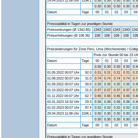
29.04.2023 11:08 Uhr
1196.1
0.30
0.30
0.30
0.30
0.3
0.30
0.30
0.30
0.30
0.3
Datum
Tage
00
01
02
03
0
Preisstabilität in Tagen zur jeweiligen Stunde
Preissenkungen (Ø 1342.85)
1343
1343
1343
1343
134
Preiserhöhungen (Ø 108.36)
108
108
108
108
10
Preisänderungen für Zone Peru, Lima (Wochenende) / Gültigk
Preis zur Stunde 00 bis 23 Uh
Datum
Tage
00
01
02
03
0
0.30
0.30
0.30
0.30
0.3
01.05.2022 00:07 Uhr
92.0
0.31
0.31
0.31
0.31
0.3
01.08.2022 00:07 Uhr
31.0
0.74
0.74
0.74
0.74
0.7
01.09.2022 00:07 Uhr
30.0
0.35
0.35
0.35
0.35
0.3
01.10.2022 00:07 Uhr
31.0
0.37
0.37
0.37
0.37
0.3
01.11.2022 00:07 Uhr
62.7
0.46
0.46
0.46
0.46
0.4
02.01.2023 16:32 Uhr
29.3
0.36
0.36
0.36
0.36
0.3
01.02.2023 00:07 Uhr
87.4
0.32
0.32
0.32
0.32
0.3
29.04.2023 11:08 Uhr
1196.1
0.30
0.30
0.30
0.30
0.3
0.30
0.30
0.30
0.30
0.3
Datum
Tage
00
01
02
03
0
Preisstabilität in Tagen zur jeweiligen Stunde