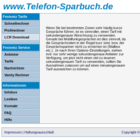
www.Telefon-Sparbuch.de
Festnetz Tarife
Schnellrechner
Wenn Sie bei bestimmten Zonen sehr häufig kurze
Profirechner
Gespräche führen, ist es sinnvoller, einen Tarif mit
sekundengenauer Abrechnung zu verwenden.
LCR Download
Gerade bei Mobilfunkgesprächen ist dies sinnvoll, da
die Gesprächzeiten in der Regel kurz sind, bzw. der
Gesprächspartner nicht zu erreichen ist (Mailbox
Festnetz Service
etc.). Je nach Ihren Options-Einstellungen, stehen
evtl. nur sehr wenige sekundengenaue Anbieter zur
Anbieter
Verfügung, um jetzt nicht einen viel zu teueren
Tarife
sekundengenauen Tarif zu verwenden, sollten Sie
Ausnahmen zulassen um auf einen minutengenauen
Nachrichten
Tarif ausweichen zu können.
Vanity Rechner
Informationen
Infobox
Lexikon
Kontakt
FAQ
Hilfe
Impressum
|
Haftungsausschluß
Copyright ©