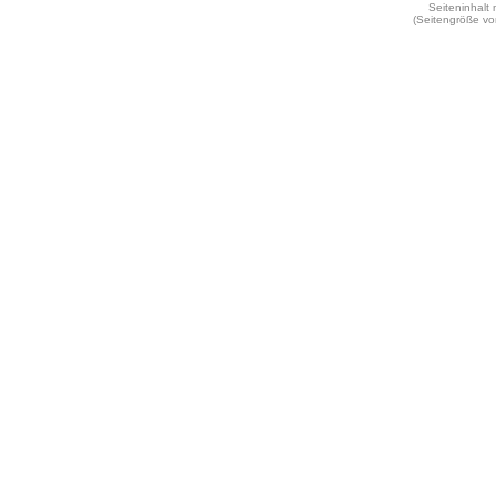
Seiteninhalt
(Seitengröße vo