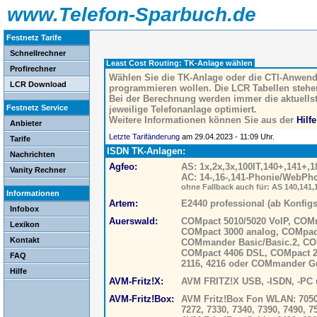
www.Telefon-Sparbuch.de
Festnetz Tarife
Schnellrechner
Least Cost Routing: TK-Anlage wählen
Profirechner
Wählen Sie die TK-Anlage oder die CTI-Anwendu
LCR Download
programmieren wollen. Die LCR Tabellen stehe
Bei der Berechnung werden immer die aktuellst
Festnetz Service
jeweilige Telefonanlage optimiert.
Weitere Informationen können Sie aus der
Hilfe
Anbieter
Letzte Tarifänderung
am 29.04.2023 - 11:09 Uhr.
Tarife
ISDN TK-Anlagen:
Nachrichten
Agfeo:
AS: 1x,2x,3x,100IT,140+,141+,1
Vanity Rechner
AC: 14-,16-,141-Phonie/WebP
ohne Fallback auch für: AS 140,141,
Informationen
Artem:
E2440 professional (ab Konfigs
Infobox
Auerswald:
COMpact 5010/5020 VoIP, COM
Lexikon
COMpact 3000 analog, COMpac
Kontakt
COMmander Basic/Basic.2, COM
COMpact 4406 DSL, COMpact 210
FAQ
2116, 4216 oder COMmander G
Hilfe
AVM-Fritz!X:
AVM FRITZ!X USB, -ISDN, -PC 
AVM-Fritz!Box:
AVM Fritz!Box Fon WLAN: 7050, 
7272, 7330, 7340, 7390, 7490, 7