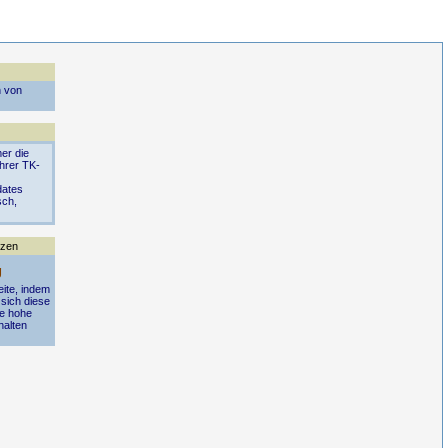
n von
er die
Ihrer TK-
dates
sch,
tzen
g
eite, indem
 sich diese
ie hohe
halten