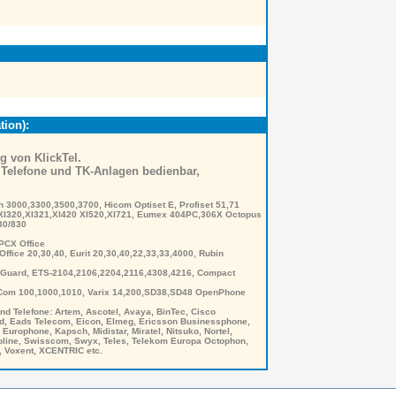
ion):
 von KlickTel.
le Telefone und TK-Anlagen bedienbar,
 3000,3300,3500,3700, Hicom Optiset E, Profiset 51,71
XI320,XI321,XI420 XI520,XI721, Eumex 404PC,306X Octopus
30/830
PCX Office
fice 20,30,40, Eurit 20,30,40,22,33,33,4000, Rubin
Guard, ETS-2104,2106,2204,2116,4308,4216, Compact
Com 100,1000,1010, Varix 14,200,SD38,SD48 OpenPhone
nd Telefone: Artem, Ascotel, Avaya, BinTec, Cisco
d, Eads Telecom, Eicon, Elmeg, Ericsson Businessphone,
rophone, Kapsch, Midistar, Miratel, Nitsuko, Nortel,
oline, Swisscom, Swyx, Teles, Telekom Europa Octophon,
l, Voxent, XCENTRIC etc.