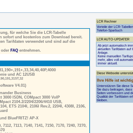
LCR Rechner
Vorteile der LCR-Tabelle
Telefon-Sparbuch
ng, für welche Sie die LCR-Tabelle
n sofort und kostenlos zum Download bereit.
LCR AUTO-UPDATER
en Tarifdaten verwendet und sind auf die
Ab jetzt automatisch imm
aktuellen Tarifdaten auf 
oder
FAQ
entnehmen.
Anlage.
Keine manuellen Tarifup
mehr, alles voll automati
immer aktuell.
81,190+,191+,33,34,40,40P,4000
Diese Webseite unterstü
honie und AC 12USB
190,191,31ST,32
Ihre Hilfe ist wichti
oftware V4.01)
Unterstützen Sie diese S
Sie dazu beitragen, dass
mander Business
Seiten verbessern und d
Qualität der Tarifdaten er
t 3000 ISDN, COMpact 3000 VoIP
bleiben.
pact 2104.2/2204/2206/4410 USB,
4, ETS 2104I, 2106I Rev.2, 2204I, 4308I, 2106,
uard
und BlueFRITZ! AP-X
7112, 7113, 7140, 7141, 7150, 7170, 7240, 7270,
570