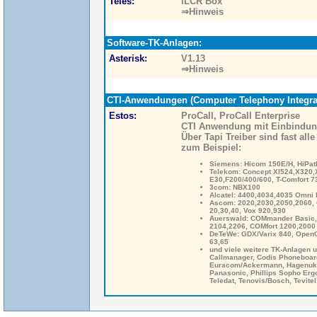
Teles:
iLCR Box
⇒Hinweis
Software-TK-Anlagen:
Asterisk:
V1.13
⇒Hinweis
CTI-Anwendungen (Computer Telephony Integrat
Estos:
ProCall, ProCall Enterprise
CTI Anwendung mit Einbindung
Über Tapi Treiber sind fast al
zum Beispiel:
Siemens: Hicom 150E/H, HiPath
Telekom: Concept XI524,X320,
E30,F200/400/600, T-Comfort 7
3com: NBX100
Alcatel: 4400,4034,4035 Omni 
Ascom: 2020,2030,2050,2060, Of
20,30,40, Vox 920,930
Auerswald: COMmander Basic,
2104,2206, COMfort 1200,2000
DeTeWe: GDX/Varix 840, Open
63,65
und viele weitere TK-Anlagen u
Callmanager, Codis Phoneboar
Euracom/Ackermann, Hagenuk Eu
Panasonic, Phillips Sopho Erg
Teledat, Tenovis/Bosch, Tevite