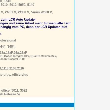
0, 6340
5010, 5012, 5050, 5140
 V, W701 V, W900 V, Sinus W500 V,
 zum LCR Auto Updater.
ngen und keine Arbeit mehr für manuelle Tarif
bhängig vom PC, denn der LCR Updater läuft
!
rofessional
T444, T484
18x,18xF,26x,26xF
01, Bosch Integral 10/x, Quante Maxima IS-x,
sscom Casatel D-10
8,1116,2108,2116
e plus, office plus
l office: 3011, 3022
 ab Release 5)