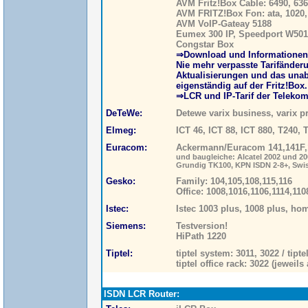
AVM Fritz!Box Cable: 6490, 636
AVM FRITZ!Box Fon: ata, 1020, 
AVM VoIP-Gateay 5188
Eumex 300 IP, Speedport W501
Congstar Box
⇒Download und Informationen
Nie mehr verpasste Tarifänderu
Aktualisierungen und das una
eigenständig auf der Fritz!Box.
⇒LCR und IP-Tarif der Telekom
DeTeWe:
Detewe varix business, varix p
Elmeg:
ICT 46, ICT 88, ICT 880, T240, 
Euracom:
Ackermann/Euracom 141,141F,
und baugleiche: Alcatel 2002 und 20
Grundig TK100, KPN ISDN 2-8+, Swi
Gesko:
Family: 104,105,108,115,116
Office: 1008,1016,1106,1114,110
Istec:
Istec 1003 plus, 1008 plus, hom
Siemens:
Testversion!
HiPath 1220
Tiptel:
tiptel system: 3011, 3022 / tipte
tiptel office rack: 3022 (jeweils
ISDN LCR Router: