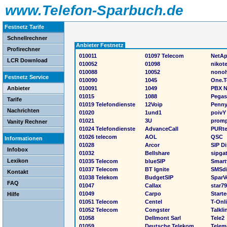
www.Telefon-Sparbuch.de
Festnetz Tarife
Schnellrechner
Anbieter Festnetz
Profirechner
010011
01097 Telecom
NetAp
LCR Download
010052
01098
nikote
010088
10052
nono
Festnetz Service
010090
1045
One.T
Anbieter
010091
1049
PBX N
01015
1088
Pega
Tarife
01019 Telefondienste
12Voip
Penn
Nachrichten
01020
1und1
poivY
01021
3U
prom
Vanity Rechner
01024 Telefondienste
AdvanceCall
PURte
01026 telecom
AOL
QSC
Informationen
01028
Arcor
SIP D
Infobox
01032
Bellshare
sipga
Lexikon
01035 Telecom
blueSIP
Smart
01037 Telecom
BT Ignite
SMSdi
Kontakt
01038 Telekom
BudgetSIP
SparV
FAQ
01047
Callax
star79
01049
Carpo
Starte
Hilfe
01051 Telecom
Centel
T-Onl
01052 Telecom
Congster
Talkli
01058
Dellmont Sarl
Tele2
01059
Deutsche Telekom
Telem