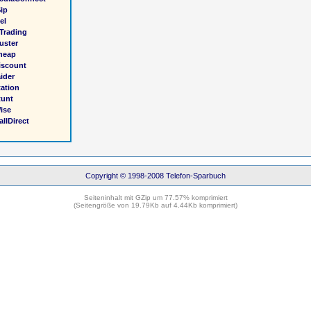
Sip
el
 Trading
uster
heap
iscount
ider
tation
tunt
ise
llDirect
Copyright © 1998-2008 Telefon-Sparbuch
Seiteninhalt mit GZip um 77.57% komprimiert
(Seitengröße von 19.79Kb auf 4.44Kb komprimiert)