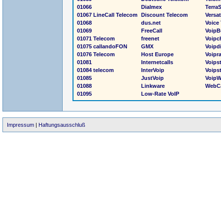
01066
Dialmex
Terra
01067 LineCall Telecom
Discount Telecom
Versat
01068
dus.net
Voice
01069
FreeCall
VoipB
01071 Telecom
freenet
Voipc
01075 callandoFON
GMX
Voipd
01076 Telecom
Host Europe
Voipra
01081
Internetcalls
Voips
01084 telecom
InterVoip
Voips
01085
JustVoip
VoipW
01088
Linkware
WebCa
01095
Low-Rate VoIP
Impressum
|
Haftungsausschluß