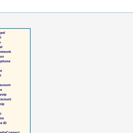
pel
l
h
el
etwork
sus
yphone
pt
l
iscount
te
voip
scount
oip
c
ine
ne ID
ediaConnect