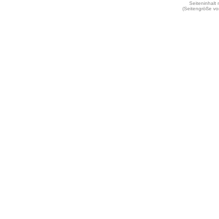
Seiteninhalt
(Seitengröße vo