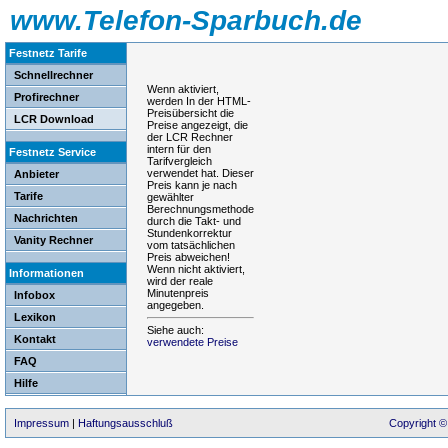
www.Telefon-Sparbuch.de
Festnetz Tarife
Schnellrechner
Wenn aktiviert,
Profirechner
werden In der HTML-
Preisübersicht die
LCR Download
Preise angezeigt, die
der LCR Rechner
intern für den
Festnetz Service
Tarifvergleich
verwendet hat. Dieser
Anbieter
Preis kann je nach
Tarife
gewählter
Berechnungsmethode
Nachrichten
durch die Takt- und
Stundenkorrektur
Vanity Rechner
vom tatsächlichen
Preis abweichen!
Wenn nicht aktiviert,
Informationen
wird der reale
Minutenpreis
Infobox
angegeben.
Lexikon
Siehe auch:
Kontakt
verwendete Preise
FAQ
Hilfe
Impressum
|
Haftungsausschluß
Copyright ©