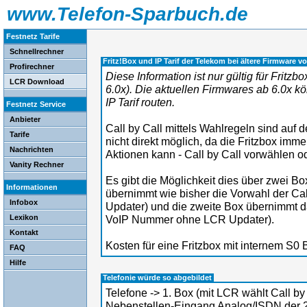
www.Telefon-Sparbuch.de
Festnetz Tarife
Schnellrechner
Fritz!Box und IP Tarif der Telekom bei ältere Firmware vo
Profirechner
Diese Information ist nur gültig für Fritzb
LCR Download
6.0x). Die aktuellen Firmwares ab 6.0x k
IP Tarif routen.
Festnetz Service
Anbieter
Call by Call mittels Wahlregeln sind auf 
Tarife
nicht direkt möglich, da die Fritzbox imm
Nachrichten
Aktionen kann - Call by Call vorwählen od
Vanity Rechner
Es gibt die Möglichkeit dies über zwei Box
Informationen
übernimmt wie bisher die Vorwahl der Cal
Infobox
Updater) und die zweite Box übernimmt d
Lexikon
VoIP Nummer ohne LCR Updater).
Kontakt
Kosten für eine Fritzbox mit internem S0
FAQ
Hilfe
Telefonie würde so abgebildet
Telefone -> 1. Box (mit LCR wählt Call b
Nebenstellen-Eingang Analog/ISDN der 2