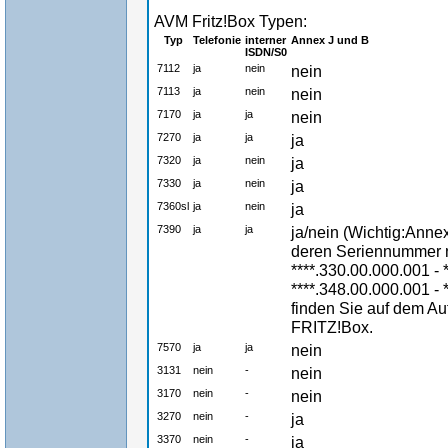
AVM Fritz!Box Typen:
Typ
Telefonie
interner
Annex J und B
ISDN/S0
7112
ja
nein
nein
7113
ja
nein
nein
7170
ja
ja
nein
7270
ja
ja
ja
7320
ja
nein
ja
7330
ja
nein
ja
7360sl
ja
nein
ja
7390
ja
ja
ja/nein (Wichtig:Anne
deren Seriennummer ni
****.330.00.000.001 - 
****.348.00.000.001 -
finden Sie auf dem Auf
FRITZ!Box.
7570
ja
ja
nein
3131
nein
-
nein
3170
nein
-
nein
3270
nein
-
ja
3370
nein
-
ja