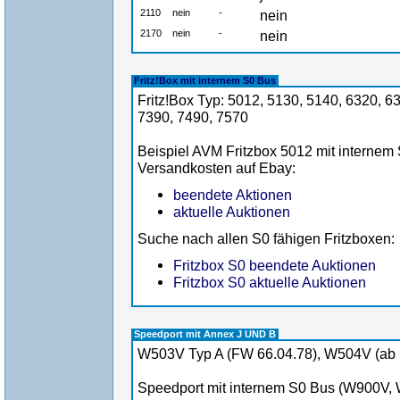
2110
nein
-
nein
2170
nein
-
nein
Fritz!Box mit internem S0 Bus
Fritz!Box Typ: 5012, 5130, 5140, 6320, 6
7390, 7490, 7570
Beispiel AVM Fritzbox 5012 mit internem S
Versandkosten auf Ebay:
beendete Aktionen
aktuelle Auktionen
Suche nach allen S0 fähigen Fritzboxen:
Fritzbox S0 beendete Auktionen
Fritzbox S0 aktuelle Auktionen
Speedport mit Annex J UND B
W503V Typ A (FW 66.04.78), W504V (ab
Speedport mit internem S0 Bus (W900V,