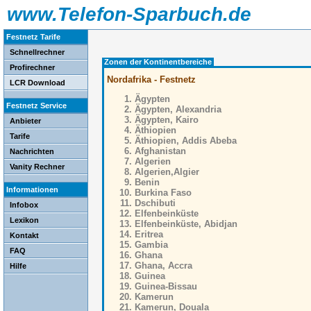
www.Telefon-Sparbuch.de
Festnetz Tarife
Schnellrechner
Zonen der Kontinentbereiche
Profirechner
Nordafrika - Festnetz
LCR Download
Ägypten
Festnetz Service
Ägypten, Alexandria
Ägypten, Kairo
Anbieter
Äthiopien
Tarife
Äthiopien, Addis Abeba
Afghanistan
Nachrichten
Algerien
Vanity Rechner
Algerien,Algier
Benin
Informationen
Burkina Faso
Dschibuti
Infobox
Elfenbeinküste
Lexikon
Elfenbeinküste, Abidjan
Eritrea
Kontakt
Gambia
FAQ
Ghana
Ghana, Accra
Hilfe
Guinea
Guinea-Bissau
Kamerun
Kamerun, Douala