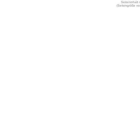
Seiteninhalt
(Seitengröße vo