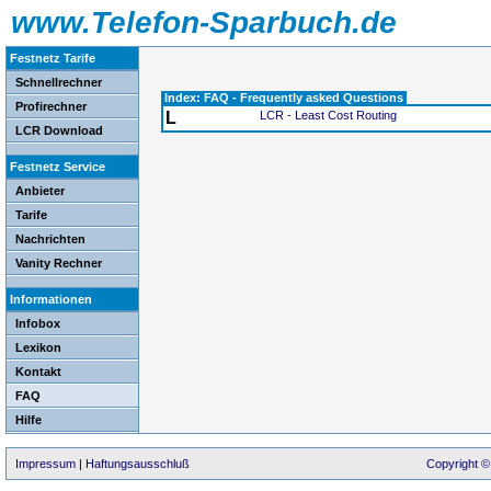
www.Telefon-Sparbuch.de
Festnetz Tarife
Schnellrechner
Index: FAQ - Frequently asked Questions
Profirechner
L
LCR - Least Cost Routing
LCR Download
Festnetz Service
Anbieter
Tarife
Nachrichten
Vanity Rechner
Informationen
Infobox
Lexikon
Kontakt
FAQ
Hilfe
Impressum
|
Haftungsausschluß
Copyright ©