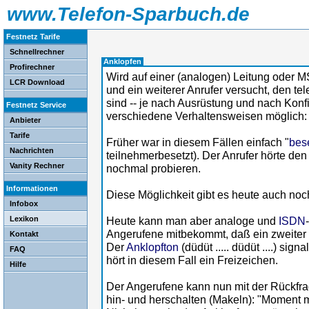
www.Telefon-Sparbuch.de
Festnetz Tarife
Schnellrechner
Anklopfen
Profirechner
Wird auf einer (analogen) Leitung oder 
LCR Download
und ein weiterer Anrufer versucht, den te
sind -- je nach Ausrüstung und nach Konf
Festnetz Service
verschiedene Verhaltensweisen möglich:
Anbieter
Tarife
Früher war in diesem Fällen einfach "
bes
Nachrichten
teilnehmerbesetzt). Der Anrufer hörte de
Vanity Rechner
nochmal probieren.
Informationen
Diese Möglichkeit gibt es heute auch noc
Infobox
Lexikon
Heute kann man aber analoge und
ISDN
Angerufene mitbekommt, daß ein zweiter 
Kontakt
Der
Anklopfton
(düdüt ..... düdüt ....) sig
FAQ
hört in diesem Fall ein Freizeichen.
Hilfe
Der Angerufene kann nun mit der Rückfr
hin- und herschalten (Makeln): "Moment m