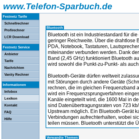
www.Telefon-Sparbuch.de
Festnetz Tarife
Schnellrechner
Bluetooth
Profirechner
Bluetooth ist ein Industriestandard für di
LCR Download
geringer Reichweite. Über die drahtlose 
PDA, Notebook, Tastaturen, Lautsprecher
Festnetz Service
miteinander verbunden werden. Dank der 
Anbieter
Band (2,45 GHz) funktioniert Bluetooth a
Tarife
wird sowohl die Punkt-zu-Punkt- als auc
Nachrichten
Vanity Rechner
Bluetooth-Geräte dürfen weltweit zulass
mit Störungen durch andere Geräte (Schn
Informationen
rechnen, die im gleichen Frequenzband a
Infobox
wird ein Frequenzsprungverfahren einges
Lexikon
Kanäle eingeteilt wird, die 1600 Mal in 
sind Datenübertragungsraten von 723 kb/
Kontakt
Upstream möglich. Ein Bluetooth-Gerät ka
FAQ
Verbindungen aufrechterhalten, wobei si
Hilfe
teilen müssen. Bluetooth unterstützt die
Verwandte Themen