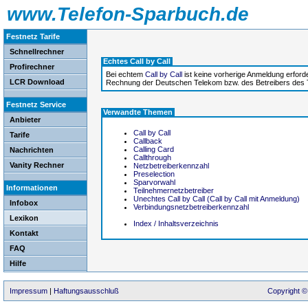
www.Telefon-Sparbuch.de
Festnetz Tarife
Schnellrechner
Echtes Call by Call
Profirechner
Bei echtem
Call by Call
ist keine vorherige Anmeldung erford
LCR Download
Rechnung der Deutschen Telekom bzw. des Betreibers des 
Festnetz Service
Verwandte Themen
Anbieter
Call by Call
Tarife
Callback
Calling Card
Nachrichten
Callthrough
Vanity Rechner
Netzbetreiberkennzahl
Preselection
Sparvorwahl
Informationen
Teilnehmernetzbetreiber
Unechtes Call by Call (Call by Call mit Anmeldung)
Infobox
Verbindungsnetzbetreiberkennzahl
Lexikon
Index / Inhaltsverzeichnis
Kontakt
FAQ
Hilfe
Impressum
|
Haftungsausschluß
Copyright ©