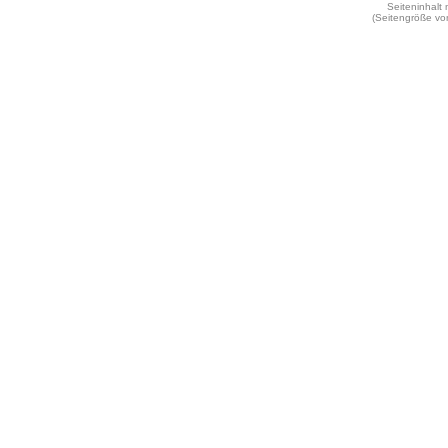
Seiteninhalt
(Seitengröße vo