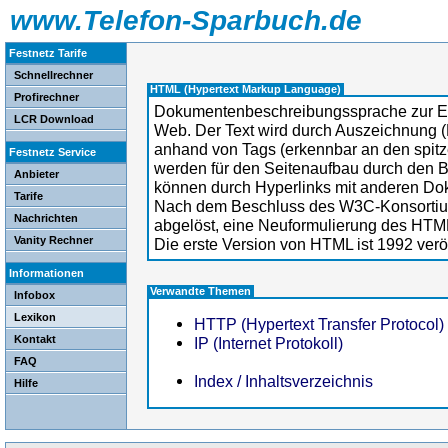
www.Telefon-Sparbuch.de
Festnetz Tarife
Schnellrechner
HTML (Hypertext Markup Language)
Profirechner
Dokumentenbeschreibungssprache zur Er
LCR Download
Web. Der Text wird durch Auszeichnung (
anhand von Tags (erkennbar an den spitze
Festnetz Service
werden für den Seitenaufbau durch den 
Anbieter
können durch Hyperlinks mit anderen Do
Tarife
Nach dem Beschluss des W3C-Konsortiu
Nachrichten
abgelöst, eine Neuformulierung des HTM
Vanity Rechner
Die erste Version von HTML ist 1992 veröf
Informationen
Verwandte Themen
Infobox
Lexikon
HTTP (Hypertext Transfer Protocol)
Kontakt
IP (Internet Protokoll)
FAQ
Index / Inhaltsverzeichnis
Hilfe