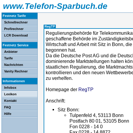
www.Telefon-Sparbuch.de
Festnetz Tarife
Schnellrechner
RegTP
Profirechner
Regulierungsbehörde für Telekommunikat
LCR Download
geschaffene Behörde im Zuständigkeitsbe
Wirtschaft und Arbeit mit Sitz in Bonn, di
Festnetz Service
begonnen hat.
Anbieter
Da die Deutsche Post AG und die Deutsc
Tarife
dominierende Marktstellungen halten könn
Nachrichten
staatlichen Regulierung, die Marktmachts
Vanity Rechner
kontrollieren und den neuen Wettbewerb
zu verhelfen.
Informationen
Infobox
Homepage der
RegTP
Lexikon
Anschrift:
Kontakt
FAQ
Sitz Bonn:
Hilfe
Tulpenfeld 4, 53113 Bonn
Postfach 80 01, 53105 Bonn
Fon 0228 - 14 0
Fax 0228 - 14 8872