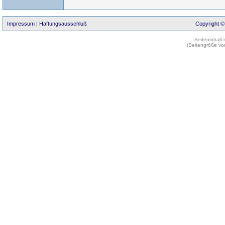
Impressum
|
Haftungsausschluß
Copyright ©
Seiteninhalt
(Seitengröße vo