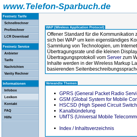
www.Telefon-Sparbuch.de
Festnetz Tarife
Schnellrechner
WAP (Wireless Application Protocol)
Profirechner
Offener Standard für die Kommunikation 
LCR Download
sich bei WAP um kein eigenständiges Ko
Sammlung von Technologien, um Interneti
Festnetz Service
Übertragungsrate und die kleinen Displa
Anbieter
Übertragungsprotokoll vom
Server
zum WA
Tarife
Inhalte werden in der Wireless Markup L
Nachrichten
basierenden Seitenbeschreibungssprach
Vanity Rechner
Verwandte Themen
Informationen
Infobox
GPRS (General Packet Radio Servi
Lexikon
GSM (Global System for Mobile Co
Kontakt
HSCSD (High Speed Circuit Switch
Kanalbündelung
FAQ
UMTS (Universal Mobile Telecommu
Hilfe
Index / Inhaltsverzeichnis