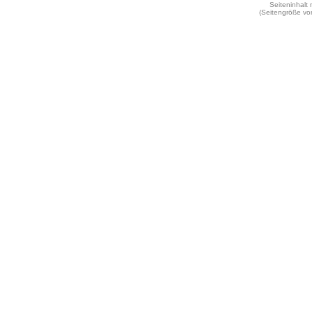
Seiteninhalt
(Seitengröße vo