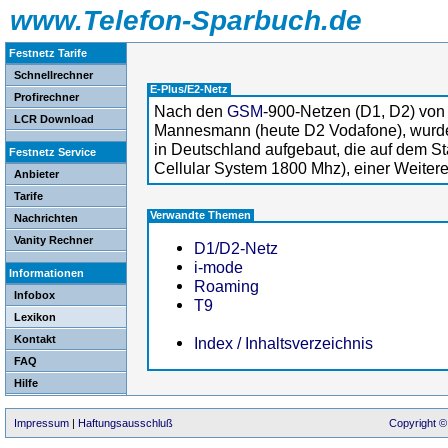
www.Telefon-Sparbuch.de
Festnetz Tarife
Schnellrechner
E-Plus/E2-Netz
Profirechner
Nach den
GSM
-900-Netzen (D1, D2) von
LCR Download
Mannesmann (heute D2 Vodafone), wurden
in Deutschland aufgebaut, die auf dem S
Festnetz Service
Cellular System 1800 Mhz), einer Weite
Anbieter
Tarife
Verwandte Themen
Nachrichten
Vanity Rechner
D1/D2-Netz
i-mode
Informationen
Roaming
Infobox
T9
Lexikon
Kontakt
Index / Inhaltsverzeichnis
FAQ
Hilfe
Impressum
|
Haftungsausschluß
Copyright ©