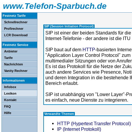
www.Telefon-Sparbuch.de
Festnetz Tarife
Schnellrechner
SIP (Session Initiation Protocol)
Profirechner
SIP ist einer der beiden Standards für di
LCR Download
Internet-Telefonie - der andere ist die 
Festnetz Service
SIP baut auf dem
HTTP
-basierten Interne
Anbieter
"Application Layer Control Protocol" zu
Tarife
multimedialer Sitzungen oder von Anrufe
Nachrichten
Es ist das Protokoll für die Netze der Zu
Vanity Rechner
auch andere Services wie Presence, Noti
und deren Integration in die bestehende 
Informationen
Bereich erlaubt.
Infobox
Lexikon
SIP ist unabhängig von "Lower Layer"-Prot
es einfach, neue Dienste zu integrieren.
Kontakt
FAQ
Hilfe
Verwandte Themen
HTTP (Hypertext Transfer Protocol)
IP (Internet Protokoll)