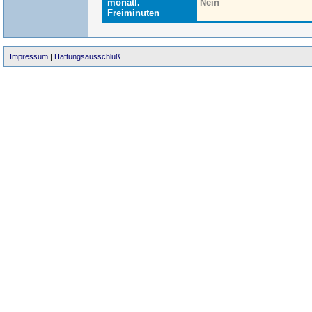
monatl.
Nein
Freiminuten
Impressum
|
Haftungsausschluß