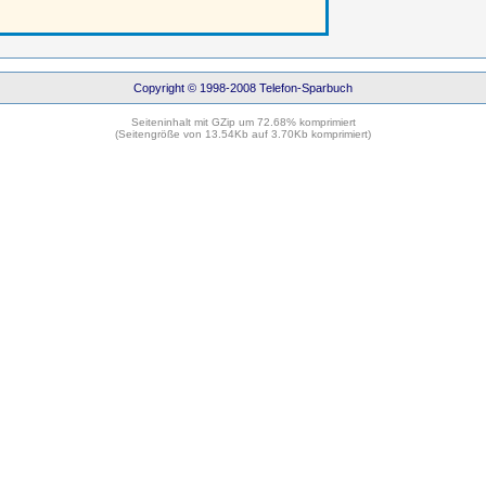
Copyright © 1998-2008 Telefon-Sparbuch
Seiteninhalt mit GZip um 72.68% komprimiert
(Seitengröße von 13.54Kb auf 3.70Kb komprimiert)