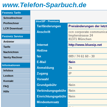
www.Telefon-Sparbuch.de
Festnetz Tarife
Schnellrechner
blueSIP - Premium
Profirechner
Tarifänderungen
Preisänderungen der letz
LCR Download
Anschrift
ccn corporate communic
Implerstrasse 24
Festnetz Service
81371 München
Anbieter
Internet
http://www.bluesip.net
Tarife
Hotline
-
Nachrichten
fax
089 / 74 61 60 - 30
Vanity Rechner
E-Mail
Nein
Informationen
Anmeldung
Ja
Infobox
Zugang
IP
Lexikon
Vorwahl
-
Kontakt
Grundgebühr
Nein
FAQ
Verbindungsgebühr
Nein
Hilfe
Einrichtungsgebühr
Nein
Mindestumsatz
-